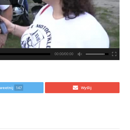
00:00/00:00
weetnij
147
Wyślij