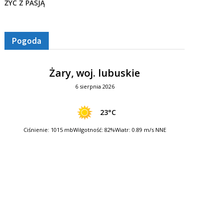
ŻYĆ Z PASJĄ
Pogoda
Żary, woj. lubuskie
6 sierpnia 2026
23°C
Ciśnienie: 1015 mb
Wilgotność: 82%
Wiatr: 0.89 m/s NNE