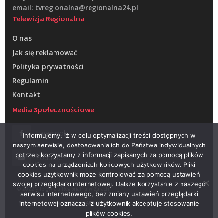
email: tvregionalna@regionalna24.pl
Telewizja Regionalna
O nas
Jak się reklamować
Polityka prywatności
Regulamin
Kontakt
Media Społecznościowe
Facebook
Informujemy, iż w celu optymalizacji treści dostępnych w
naszym serwisie, dostosowania ich do Państwa indywidualnych
potrzeb korzystamy z informacji zapisanych za pomocą plików
Youtube
cookies na urządzeniach końcowych użytkowników. Pliki
cookies użytkownik może kontrolować za pomocą ustawień
swojej przeglądarki internetowej. Dalsze korzystanie z naszego
© 2022 – Telewizja Regionalna w Żarach
serwisu internetowego, bez zmiany ustawień przeglądarki
Projektowanie stron WWW –
RAGACOM
internetowej oznacza, iż użytkownik akceptuje stosowanie
plików cookies.