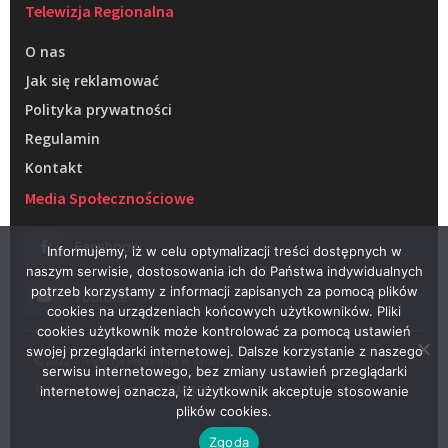
Telewizja Regionalna
O nas
Jak się reklamować
Polityka prywatności
Regulamin
Kontakt
Media Społecznościowe
Facebook
Informujemy, iż w celu optymalizacji treści dostępnych w
naszym serwisie, dostosowania ich do Państwa indywidualnych
potrzeb korzystamy z informacji zapisanych za pomocą plików
Youtube
cookies na urządzeniach końcowych użytkowników. Pliki
cookies użytkownik może kontrolować za pomocą ustawień
swojej przeglądarki internetowej. Dalsze korzystanie z naszego
© 2022 – Telewizja Regionalna w Żarach
serwisu internetowego, bez zmiany ustawień przeglądarki
Projektowanie stron WWW –
RAGACOM
internetowej oznacza, iż użytkownik akceptuje stosowanie
plików cookies.
Zgoda