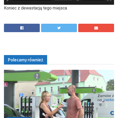
hd2880
hd2160
hd2160
hd1440
highres
hd1080
hd720
large
medium
small
tiny
Koniec z dewastacją tego miejsca.
Polecamy również