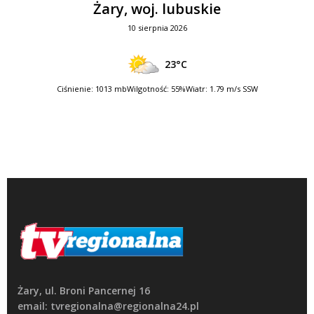
Żary, woj. lubuskie
10 sierpnia 2026
23°C
Ciśnienie: 1013 mb
Wilgotność: 55%
Wiatr: 1.79 m/s SSW
Żary, ul. Broni Pancernej 16
email: tvregionalna@regionalna24.pl