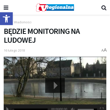
Otwórz pasek narzędzi
Start
Wiadomości
BĘDZIE MONITORING NA
LUDOWEJ
A
16 lutego 2018
A
00:00/00:00