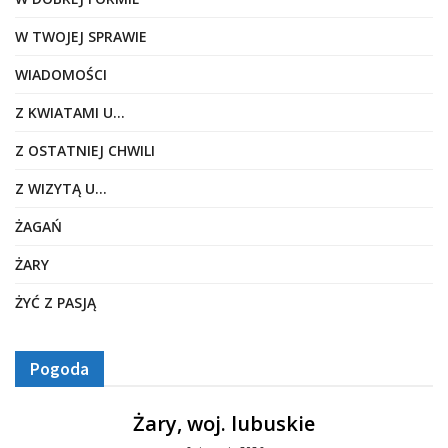
W TWOJEJ SPRAWIE
WIADOMOŚCI
Z KWIATAMI U…
Z OSTATNIEJ CHWILI
Z WIZYTĄ U…
ŻAGAŃ
ŻARY
ŻYĆ Z PASJĄ
Pogoda
Żary, woj. lubuskie