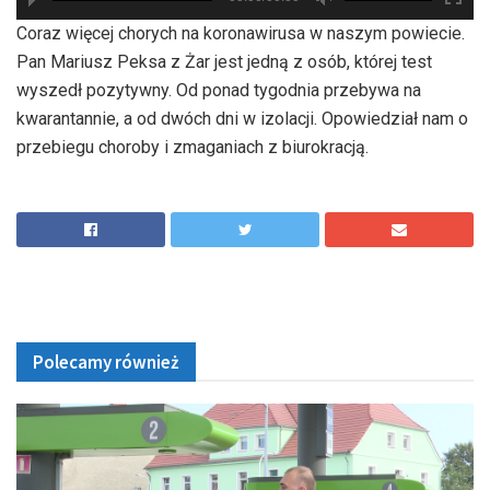
hd2880
hd2160
hd2160
hd1440
highres
hd1080
hd720
large
medium
small
tiny
Coraz więcej chorych na koronawirusa w naszym powiecie.
Pan Mariusz Peksa z Żar jest jedną z osób, której test
wyszedł pozytywny. Od ponad tygodnia przebywa na
kwarantannie, a od dwóch dni w izolacji. Opowiedział nam o
przebiegu choroby i zmaganiach z biurokracją.
Polecamy również