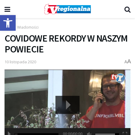
Otwórz pasek narzędzi
Start
Wiadomości
COVIDOWE REKORDY W NASZYM
POWIECIE
A
10 listopada 2020
A
00:00/00:00