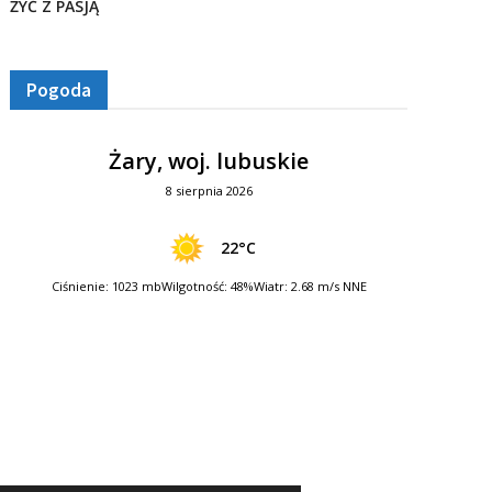
ŻYĆ Z PASJĄ
Pogoda
Żary, woj. lubuskie
8 sierpnia 2026
22°C
Ciśnienie: 1023 mb
Wilgotność: 48%
Wiatr: 2.68 m/s NNE