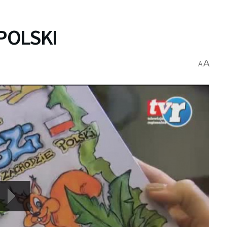
 POLSKI
A
A