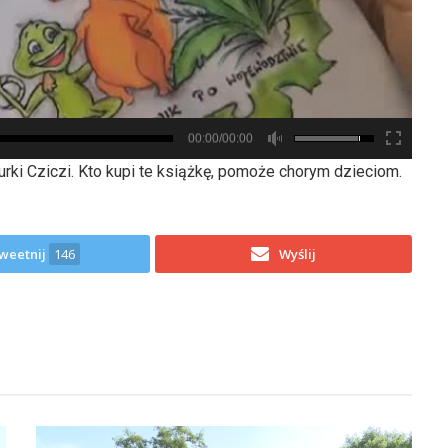
00:00/00:00
urki Cziczi. Kto kupi te książkę, pomoże chorym dzieciom.
weetnij
146
Wyślij