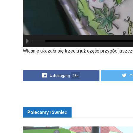
hd2880
hd2160
hd2160
hd1440
highres
hd1080
hd720
large
medium
small
tiny
Właśnie ukazała się trzecia już część przygód jaszcz
Udostępnij
234
T
Polecamy również