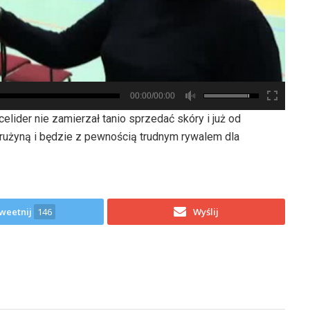
00:00/00:00
lider nie zamierzał tanio sprzedać skóry i już od
rużyną i będzie z pewnością trudnym rywalem dla
weetnij
146
Wyślij