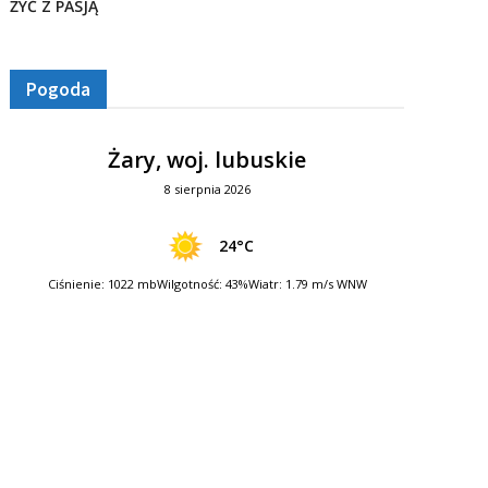
ŻYĆ Z PASJĄ
Pogoda
Żary, woj. lubuskie
8 sierpnia 2026
24°C
Ciśnienie: 1022 mb
Wilgotność: 43%
Wiatr: 1.79 m/s WNW