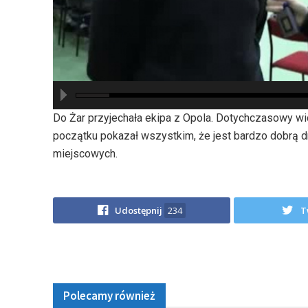
hd2880
hd2160
hd2160
hd1440
highres
hd1080
hd720
large
medium
small
tiny
Do Żar przyjechała ekipa z Opola. Dotychczasowy wice
początku pokazał wszystkim, że jest bardzo dobrą d
miejscowych.
Udostępnij
234
T
Polecamy również