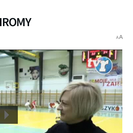
HROMY
A
A