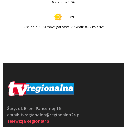
8 sierpnia 2026
12°C
Ciśnienie: 1023 mb
Wilgotność: 82%
Wiatr: 0.97 m/s NW
Żary, ul. Broni Pancernej 16
email: tvregionalna@regionalna24.pl
Telewizja Regionalna