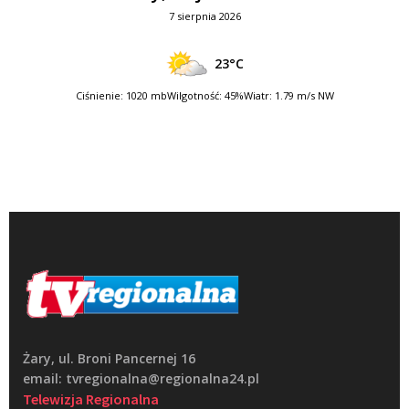
7 sierpnia 2026
23°C
Ciśnienie: 1020 mb
Wilgotność: 45%
Wiatr: 1.79 m/s NW
Żary, ul. Broni Pancernej 16
email: tvregionalna@regionalna24.pl
Telewizja Regionalna