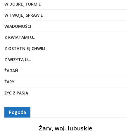
W DOBREJ FORMIE
W TWOJEJ SPRAWIE
WIADOMOŚCI
Z KWIATAMI U…
Z OSTATNIEJ CHWILI
Z WIZYTĄ U…
ŻAGAŃ
ŻARY
ŻYĆ Z PASJĄ
Pogoda
Żary, woj. lubuskie