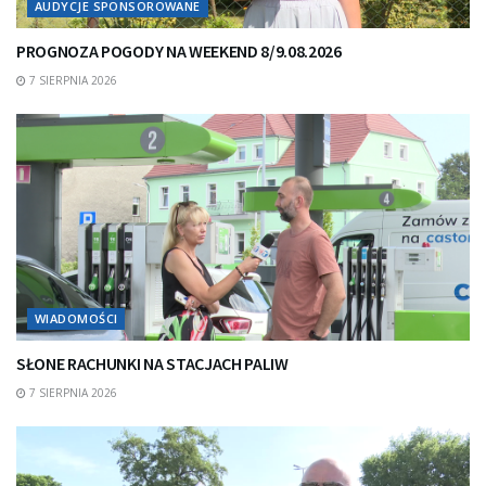
AUDYCJE SPONSOROWANE
PROGNOZA POGODY NA WEEKEND 8/9.08.2026
7 SIERPNIA 2026
WIADOMOŚCI
SŁONE RACHUNKI NA STACJACH PALIW
7 SIERPNIA 2026