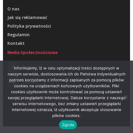
O nas
Jak się reklamować
Polityka prywatności
Regulamin
Kontakt
Media Społecznościowe
Facebook
Informujemy, iż w celu optymalizacji treści dostępnych w
naszym serwisie, dostosowania ich do Państwa indywidualnych
potrzeb korzystamy z informacji zapisanych za pomocą plików
Youtube
cookies na urządzeniach końcowych użytkowników. Pliki
cookies użytkownik może kontrolować za pomocą ustawień
swojej przeglądarki internetowej. Dalsze korzystanie z naszego
© 2022 – Telewizja Regionalna w Żarach
serwisu internetowego, bez zmiany ustawień przeglądarki
Projektowanie stron WWW –
RAGACOM
internetowej oznacza, iż użytkownik akceptuje stosowanie
plików cookies.
Zgoda