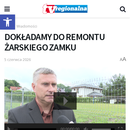
Otwórz pasek narzędzi
Start
Wiadomości
DOKŁADAMY DO REMONTU
ŻARSKIEGO ZAMKU
A
5 czerwca 2026
A
00:00/00:00