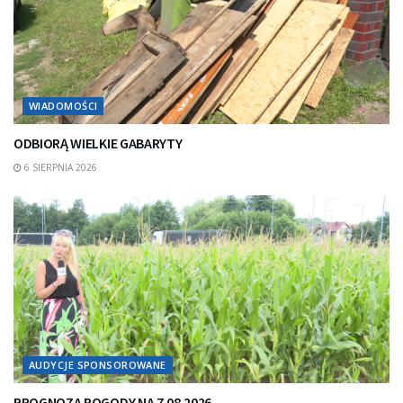
WIADOMOŚCI
ODBIORĄ WIELKIE GABARYTY
6 SIERPNIA 2026
AUDYCJE SPONSOROWANE
PROGNOZA POGODY NA 7.08.2026