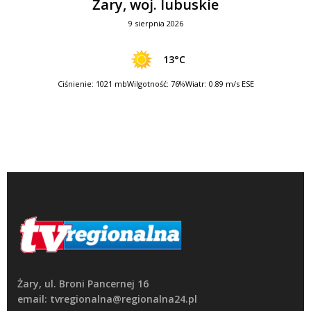
Żary, woj. lubuskie
9 sierpnia 2026
13°C
Ciśnienie: 1021 mb
Wilgotność: 76%
Wiatr: 0.89 m/s ESE
Żary, ul. Broni Pancernej 16
email: tvregionalna@regionalna24.pl