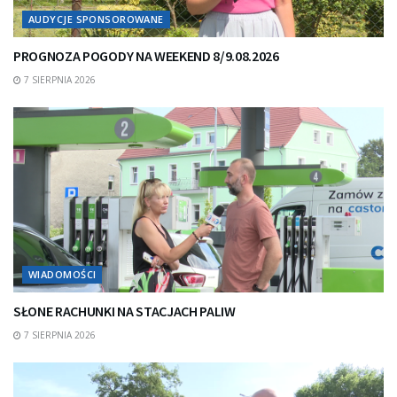
AUDYCJE SPONSOROWANE
PROGNOZA POGODY NA WEEKEND 8/9.08.2026
7 SIERPNIA 2026
WIADOMOŚCI
SŁONE RACHUNKI NA STACJACH PALIW
7 SIERPNIA 2026