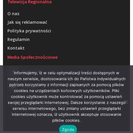
Telewizja Regionalna
O nas
Jak się reklamować
Polityka prywatności
Regulamin
Kontakt
Media Społecznościowe
Facebook
Informujemy, iż w celu optymalizacji treści dostępnych w
naszym serwisie, dostosowania ich do Państwa indywidualnych
potrzeb korzystamy z informacji zapisanych za pomocą plików
Youtube
cookies na urządzeniach końcowych użytkowników. Pliki
cookies użytkownik może kontrolować za pomocą ustawień
swojej przeglądarki internetowej. Dalsze korzystanie z naszego
© 2022 – Telewizja Regionalna w Żarach
serwisu internetowego, bez zmiany ustawień przeglądarki
Projektowanie stron WWW –
RAGACOM
internetowej oznacza, iż użytkownik akceptuje stosowanie
plików cookies.
Zgoda