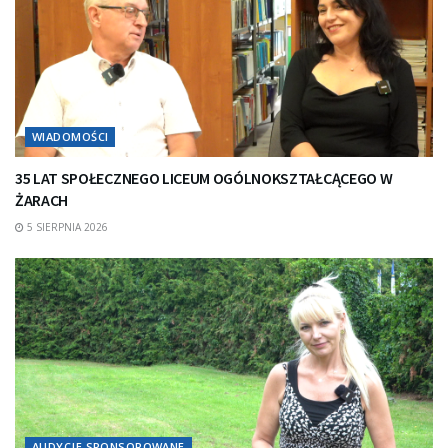
WIADOMOŚCI
35 LAT SPOŁECZNEGO LICEUM OGÓLNOKSZTAŁCĄCEGO W
ŻARACH
5 SIERPNIA 2026
AUDYCJE SPONSOROWANE