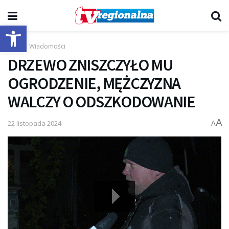
Otwórz pasek narzędzi
Start
Wiadomości
DRZEWO ZNISZCZYŁO MU
OGRODZENIE, MĘŻCZYZNA
WALCZY O ODSZKODOWANIE
A
22 listopada 2024
A