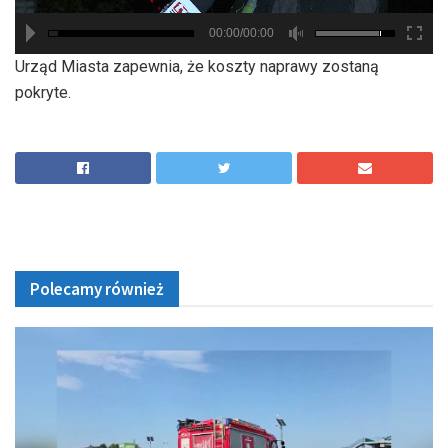
00:00/00:00
hd2880
hd2160
hd2160
hd1440
highres
hd1080
hd720
large
medium
small
tiny
Urząd Miasta zapewnia, że koszty naprawy zostaną
pokryte.
Polecamy również