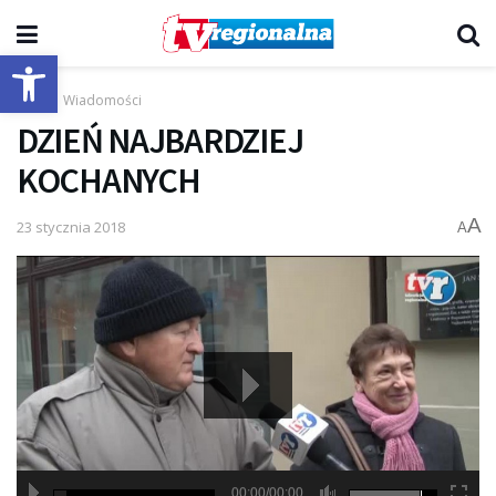
Otwórz pasek narzędzi
Start
Wiadomości
DZIEŃ NAJBARDZIEJ
KOCHANYCH
A
23 stycznia 2018
A
00:00/00:00