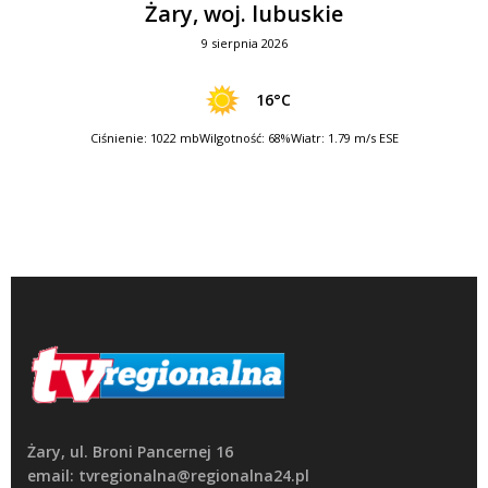
Żary, woj. lubuskie
9 sierpnia 2026
16°C
Ciśnienie: 1022 mb
Wilgotność: 68%
Wiatr: 1.79 m/s ESE
Żary, ul. Broni Pancernej 16
email: tvregionalna@regionalna24.pl