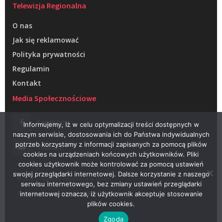
Telewizja Regionalna
O nas
Jak się reklamować
Polityka prywatności
Regulamin
Kontakt
Media Społecznościowe
Facebook
Informujemy, iż w celu optymalizacji treści dostępnych w
naszym serwisie, dostosowania ich do Państwa indywidualnych
potrzeb korzystamy z informacji zapisanych za pomocą plików
Youtube
cookies na urządzeniach końcowych użytkowników. Pliki
cookies użytkownik może kontrolować za pomocą ustawień
swojej przeglądarki internetowej. Dalsze korzystanie z naszego
© 2022 – Telewizja Regionalna w Żarach
serwisu internetowego, bez zmiany ustawień przeglądarki
Projektowanie stron WWW –
RAGACOM
internetowej oznacza, iż użytkownik akceptuje stosowanie
plików cookies.
Zgoda