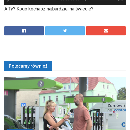
hd2880
hd2160
hd2160
hd1440
highres
hd1080
hd720
large
medium
small
tiny
A Ty? Kogo kochasz najbardziej na świecie?
Polecamy również