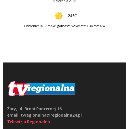
6 sierpnia 2026
24°C
Ciśnienie: 1017 mb
Wilgotność: 57%
Wiatr: 1.34 m/s NW
Żary, ul. Broni Pancernej 16
email: tvregionalna@regionalna24.pl
Telewizja Regionalna