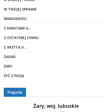
W TWOJEJ SPRAWIE
WIADOMOŚCI
Z KWIATAMI U…
Z OSTATNIEJ CHWILI
Z WIZYTĄ U…
ŻAGAŃ
ŻARY
ŻYĆ Z PASJĄ
Pogoda
Żary, woj. lubuskie