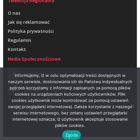
Telewizja Regionalna
O nas
Jak się reklamować
Polityka prywatności
Regulamin
Kontakt
Media Społecznościowe
Facebook
Informujemy, iż w celu optymalizacji treści dostępnych w
naszym serwisie, dostosowania ich do Państwa indywidualnych
potrzeb korzystamy z informacji zapisanych za pomocą plików
Youtube
cookies na urządzeniach końcowych użytkowników. Pliki
cookies użytkownik może kontrolować za pomocą ustawień
swojej przeglądarki internetowej. Dalsze korzystanie z naszego
© 2022 – Telewizja Regionalna w Żarach
serwisu internetowego, bez zmiany ustawień przeglądarki
Projektowanie stron WWW –
RAGACOM
internetowej oznacza, iż użytkownik akceptuje stosowanie
plików cookies.
Zgoda