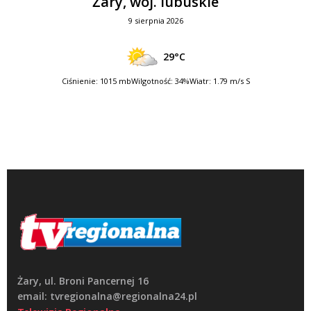
Żary, woj. lubuskie
9 sierpnia 2026
29°C
Ciśnienie: 1015 mb
Wilgotność: 34%
Wiatr: 1.79 m/s S
Żary, ul. Broni Pancernej 16
email: tvregionalna@regionalna24.pl