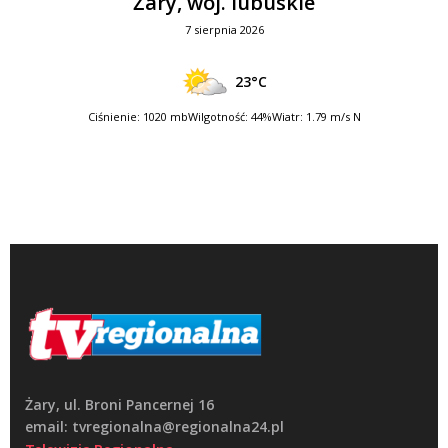
Żary, woj. lubuskie
7 sierpnia 2026
23°C
Ciśnienie: 1020 mb
Wilgotność: 44%
Wiatr: 1.79 m/s N
Żary, ul. Broni Pancernej 16
email: tvregionalna@regionalna24.pl