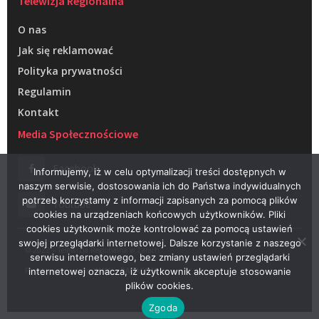
Telewizja Regionalna
O nas
Jak się reklamować
Polityka prywatności
Regulamin
Kontakt
Media Społecznościowe
Facebook
Informujemy, iż w celu optymalizacji treści dostępnych w
naszym serwisie, dostosowania ich do Państwa indywidualnych
potrzeb korzystamy z informacji zapisanych za pomocą plików
Youtube
cookies na urządzeniach końcowych użytkowników. Pliki
cookies użytkownik może kontrolować za pomocą ustawień
swojej przeglądarki internetowej. Dalsze korzystanie z naszego
© 2022 – Telewizja Regionalna w Żarach
serwisu internetowego, bez zmiany ustawień przeglądarki
Projektowanie stron WWW –
RAGACOM
internetowej oznacza, iż użytkownik akceptuje stosowanie
plików cookies.
Zgoda