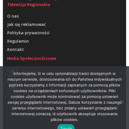
Telewizja Regionalna
O nas
Jak się reklamować
Polityka prywatności
Regulamin
Kontakt
Media Społecznościowe
Facebook
Informujemy, iż w celu optymalizacji treści dostępnych w
naszym serwisie, dostosowania ich do Państwa indywidualnych
potrzeb korzystamy z informacji zapisanych za pomocą plików
Youtube
cookies na urządzeniach końcowych użytkowników. Pliki
cookies użytkownik może kontrolować za pomocą ustawień
swojej przeglądarki internetowej. Dalsze korzystanie z naszego
© 2022 – Telewizja Regionalna w Żarach
serwisu internetowego, bez zmiany ustawień przeglądarki
Projektowanie stron WWW –
RAGACOM
internetowej oznacza, iż użytkownik akceptuje stosowanie
plików cookies.
Zgoda