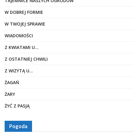
TAJEMNICE NASZYCH OGRODÓW
W DOBREJ FORMIE
W TWOJEJ SPRAWIE
WIADOMOŚCI
Z KWIATAMI U…
Z OSTATNIEJ CHWILI
Z WIZYTĄ U…
ŻAGAŃ
ŻARY
ŻYĆ Z PASJĄ
Pogoda