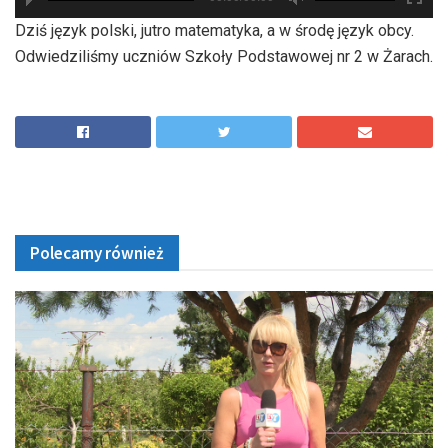
hd2880
hd2160
hd2160
hd1440
highres
hd1080
hd720
large
medium
small
tiny
Dziś język polski, jutro matematyka, a w środę język obcy.
Odwiedziliśmy uczniów Szkoły Podstawowej nr 2 w Żarach.
Polecamy również