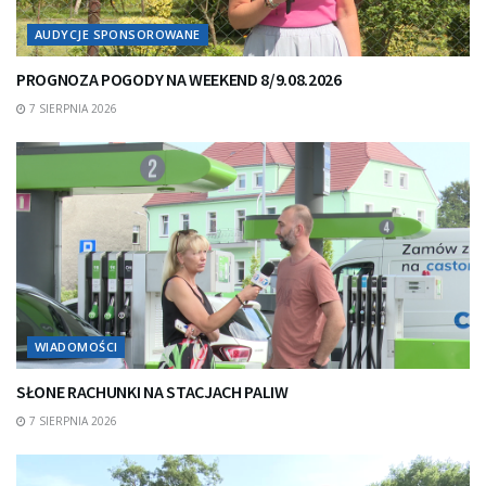
AUDYCJE SPONSOROWANE
PROGNOZA POGODY NA WEEKEND 8/9.08.2026
7 SIERPNIA 2026
WIADOMOŚCI
SŁONE RACHUNKI NA STACJACH PALIW
7 SIERPNIA 2026