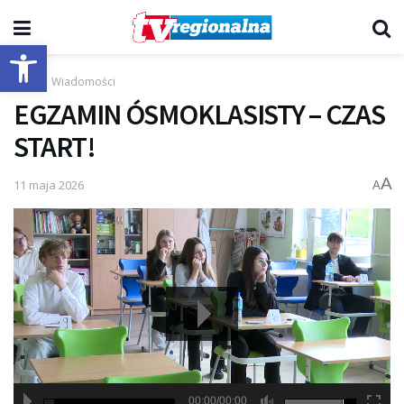
Otwórz pasek narzędzi
Start
Wiadomości
EGZAMIN ÓSMOKLASISTY – CZAS
START!
A
11 maja 2026
A
00:00/00:00