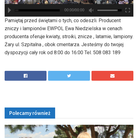
00:00/00:00
hd2880
hd2160
hd2160
hd1440
highres
hd1080
hd720
large
medium
small
tiny
Pamiętaj przed świętami o tych, co odeszli. Producent
zniczy i lampionów EWPOL Ewa Niedzielska w cenach
producenta oferuje kwiaty, stroiki, znicze , latarnie, lampiony.
Żary ul. Szpitalna , obok cmentarza. Jesteśmy do twojej
dyspozycji cały rok od 8:00 do 16:00 Tel. 508 083 189
Polecamy również