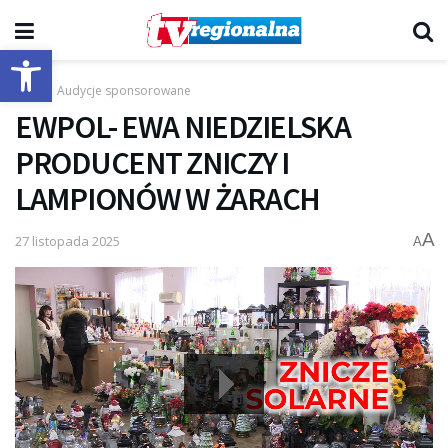
Otwórz pasek narzędzi
Start
Audycje sponsorowane
EWPOL- EWA NIEDZIELSKA
PRODUCENT ZNICZY I
LAMPIONÓW W ŻARACH
A
27 listopada 2025
A