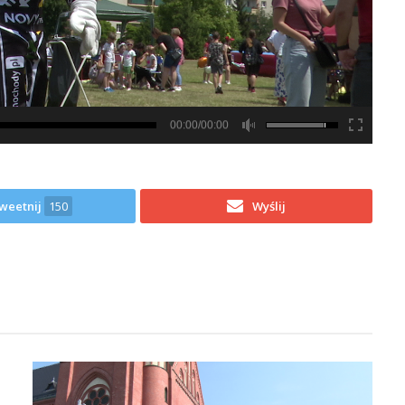
00:00/00:00
weetnij
150
Wyślij