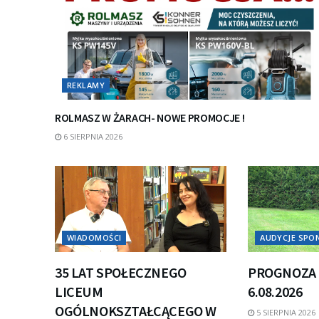
REKLAMY
ROLMASZ W ŻARACH- NOWE PROMOCJE !
6 SIERPNIA 2026
WIADOMOŚCI
AUDYCJE SP
35 LAT SPOŁECZNEGO
PROGNOZA 
LICEUM
6.08.2026
OGÓLNOKSZTAŁCĄCEGO W
5 SIERPNIA 2026