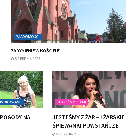
WIADOMOŚCI
ZADYMIENIE W KOŚCIELE
5 SIERPNIA 2026
ONSOROWANE
JESTEŚMY Z ŻAR
POGODY NA
JESTEŚMY Z ŻAR – I ŻARSKIE
ŚPIEWANKI POWSTAŃCZE
5 SIERPNIA 2026