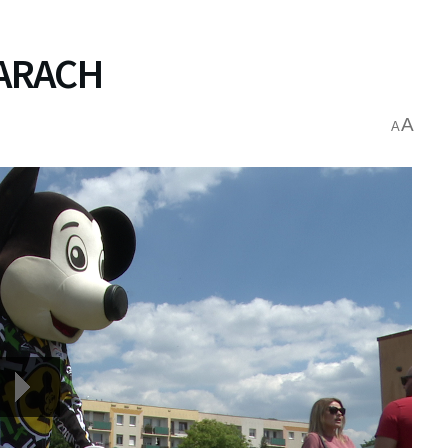
ŻARACH
A
A