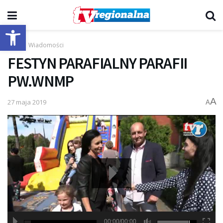
Otwórz pasek narzędzi
Start
Wiadomości
FESTYN PARAFIALNY PARAFII
PW.WNMP
A
27 maja 2019
A
00:00/00:00