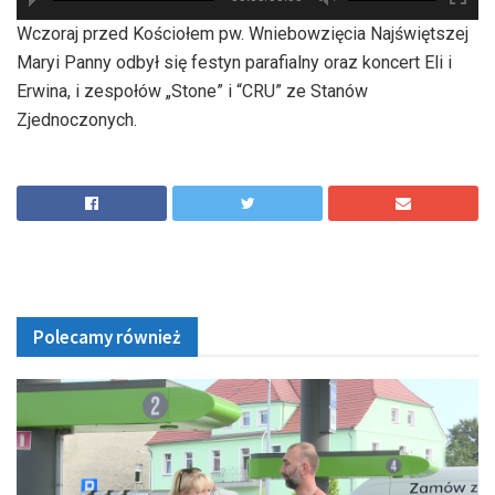
hd2880
hd2160
hd2160
hd1440
highres
hd1080
hd720
large
medium
small
tiny
Wczoraj przed Kościołem pw. Wniebowzięcia Najświętszej
Maryi Panny odbył się festyn parafialny oraz koncert Eli i
Erwina, i zespołów „Stone” i “CRU” ze Stanów
Zjednoczonych.
Polecamy również