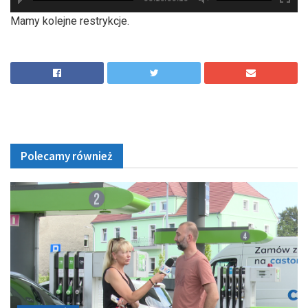
hd2880
hd2160
hd2160
hd1440
highres
hd1080
hd720
large
medium
small
tiny
Mamy kolejne restrykcje.
Polecamy również