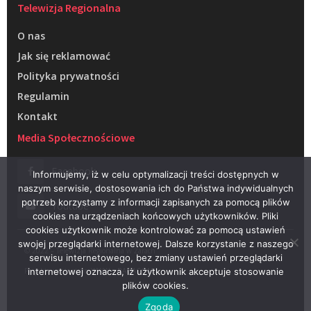
Telewizja Regionalna
O nas
Jak się reklamować
Polityka prywatności
Regulamin
Kontakt
Media Społecznościowe
Facebook
Informujemy, iż w celu optymalizacji treści dostępnych w
naszym serwisie, dostosowania ich do Państwa indywidualnych
potrzeb korzystamy z informacji zapisanych za pomocą plików
Youtube
cookies na urządzeniach końcowych użytkowników. Pliki
cookies użytkownik może kontrolować za pomocą ustawień
swojej przeglądarki internetowej. Dalsze korzystanie z naszego
© 2022 – Telewizja Regionalna w Żarach
serwisu internetowego, bez zmiany ustawień przeglądarki
Projektowanie stron WWW –
RAGACOM
internetowej oznacza, iż użytkownik akceptuje stosowanie
plików cookies.
Zgoda