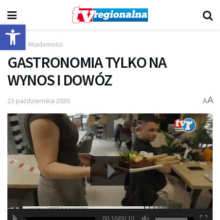
Otwórz pasek narzędzi
Start
Wiadomości
GASTRONOMIA TYLKO NA
WYNOS I DOWÓZ
A
23 października 2020
A
00:10/00:10