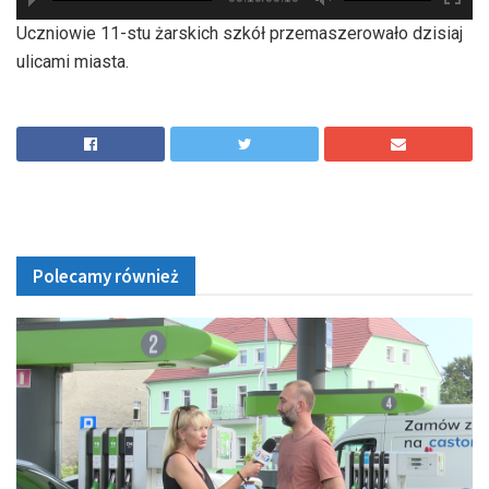
hd2880
hd2160
hd2160
hd1440
highres
hd1080
hd720
large
medium
small
tiny
Uczniowie 11-stu żarskich szkół przemaszerowało dzisiaj
ulicami miasta.
Polecamy również