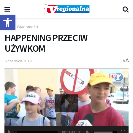
Otwórz pasek narzędzi
Start
Wiadomości
HAPPENING PRZECIW
UŻYWKOM
A
6 czerwca 2019
A
00:10/00:10