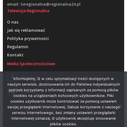
email: tvregionalna@regionalna24.pl
Telewizja Regionalna
O nas
Jak się reklamować
Polityka prywatności
Regulamin
Kontakt
Media Społecznościowe
Facebook
Informujemy, iż w celu optymalizacji treści dostępnych w
naszym serwisie, dostosowania ich do Państwa indywidualnych
potrzeb korzystamy z informacji zapisanych za pomocą plików
Youtube
cookies na urządzeniach końcowych użytkowników. Pliki
cookies użytkownik może kontrolować za pomocą ustawień
swojej przeglądarki internetowej. Dalsze korzystanie z naszego
© 2022 – Telewizja Regionalna w Żarach
serwisu internetowego, bez zmiany ustawień przeglądarki
Projektowanie stron WWW –
RAGACOM
internetowej oznacza, iż użytkownik akceptuje stosowanie
plików cookies.