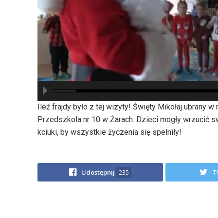
hd2880
hd2160
hd2160
hd1440
highres
hd1080
hd720
large
medium
small
tiny
Ileż frajdy było z tej wizyty! Święty Mikołaj ubrany
Przedszkola nr 10 w Żarach. Dzieci mogły wrzucić swo
kciuki, by wszystkie życzenia się spełniły!
Udostępnij
235
T