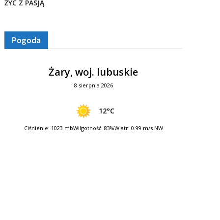
ŻYĆ Z PASJĄ
Pogoda
Żary, woj. lubuskie
8 sierpnia 2026
12°C
Ciśnienie: 1023 mb
Wilgotność: 83%
Wiatr: 0.99 m/s NW