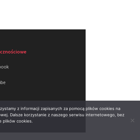
ecznościowe
book
ube
rzystamy z informacji zapisanych za pomocą plików cookies na
wej. Dalsze korzystanie z naszego serwisu internetowego, bez
Projektowanie stron WWW –
RAGACOM
e plików cookies.