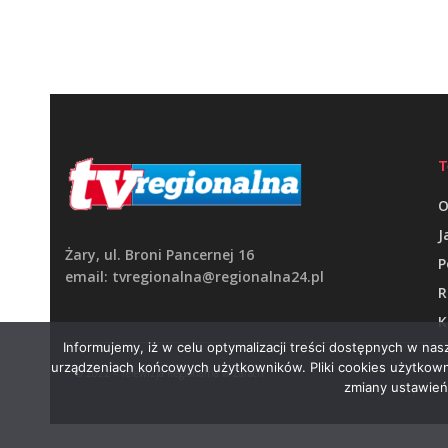
T
O
J
Żary, ul. Broni Pancernej 16
P
email: tvregionalna@regionalna24.pl
R
K
Informujemy, iż w celu optymalizacji treści dostępnych w na
urządzeniach końcowych użytkowników. Pliki cookies użytkown
© 2022 – Telewizja Regionalna w Żarach
zmiany ustawień 