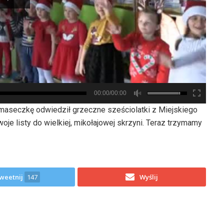
00:00/00:00
 w maseczkę odwiedził grzeczne sześciolatki z Miejskiego
je listy do wielkiej, mikołajowej skrzyni. Teraz trzymamy
weetnij
147
Wyślij