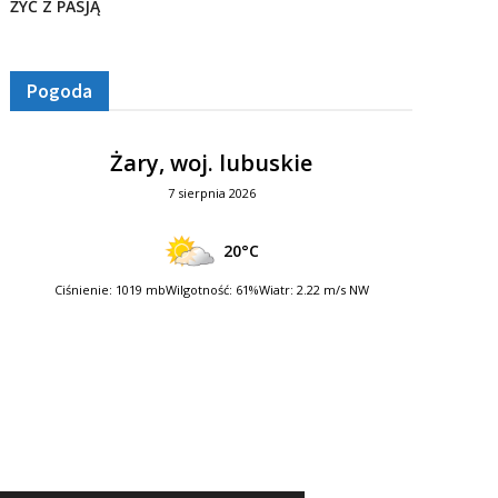
ŻYĆ Z PASJĄ
Pogoda
Żary, woj. lubuskie
7 sierpnia 2026
20°C
Ciśnienie: 1019 mb
Wilgotność: 61%
Wiatr: 2.22 m/s NW