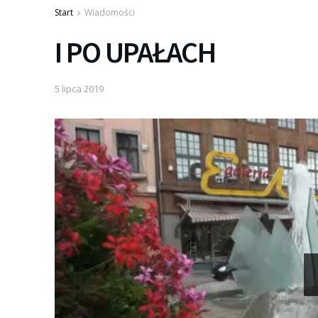
Start
Wiadomości
I PO UPAŁACH
5 lipca 2019