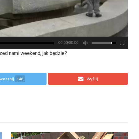
00:00/00:00
rzed nami weekend, jak będzie?
weetnij
146
Wyślij