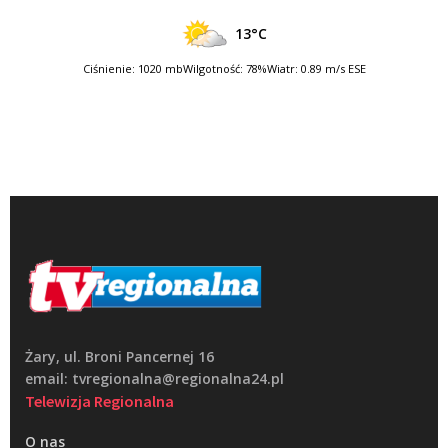
13°C
Ciśnienie: 1020 mb
Wilgotność: 78%
Wiatr: 0.89 m/s ESE
Żary, ul. Broni Pancernej 16
email: tvregionalna@regionalna24.pl
Telewizja Regionalna
O nas