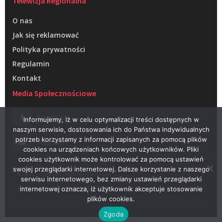
Telewizja Regionalna
O nas
Jak się reklamować
Polityka prywatności
Regulamin
Kontakt
Media Społecznościowe
Facebook
Informujemy, iż w celu optymalizacji treści dostępnych w
naszym serwisie, dostosowania ich do Państwa indywidualnych
potrzeb korzystamy z informacji zapisanych za pomocą plików
Youtube
cookies na urządzeniach końcowych użytkowników. Pliki
cookies użytkownik może kontrolować za pomocą ustawień
swojej przeglądarki internetowej. Dalsze korzystanie z naszego
© 2022 – Telewizja Regionalna w Żarach
serwisu internetowego, bez zmiany ustawień przeglądarki
Projektowanie stron WWW –
RAGACOM
internetowej oznacza, iż użytkownik akceptuje stosowanie
plików cookies.
Zgoda