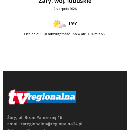
Żary, woj. lubuskie
9 sierpnia 2026
19°C
Ciśnienie: 1020 mb
Wilgotność: 65%
Wiatr: 1.34 m/s SSE
Żary, ul. Broni Pancernej 16
email: tvregionalna@regionalna24.pl