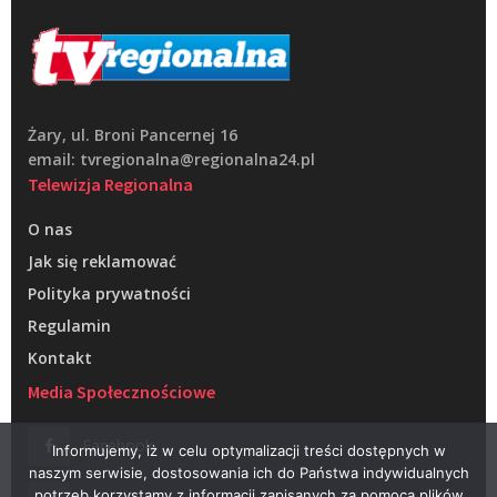
Żary, ul. Broni Pancernej 16
email: tvregionalna@regionalna24.pl
Telewizja Regionalna
O nas
Jak się reklamować
Polityka prywatności
Regulamin
Kontakt
Media Społecznościowe
Facebook
Informujemy, iż w celu optymalizacji treści dostępnych w
naszym serwisie, dostosowania ich do Państwa indywidualnych
potrzeb korzystamy z informacji zapisanych za pomocą plików