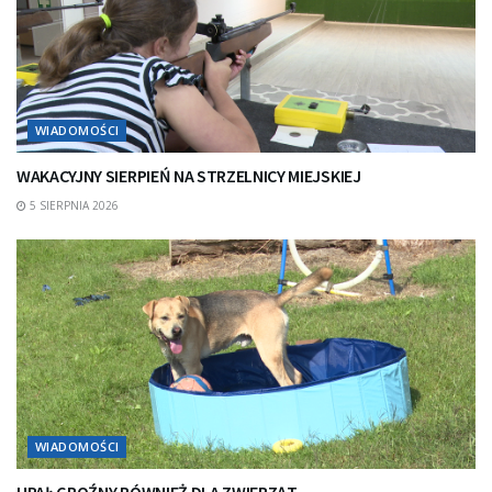
WIADOMOŚCI
WAKACYJNY SIERPIEŃ NA STRZELNICY MIEJSKIEJ
5 SIERPNIA 2026
WIADOMOŚCI
UPAŁ GROŹNY RÓWNIEŻ DLA ZWIERZĄT