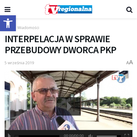
Otwórz pasek narzędzi
Start
Wiadomości
INTERPELACJA W SPRAWIE
PRZEBUDOWY DWORCA PKP
A
5 września 2019
A
00:00/00:00