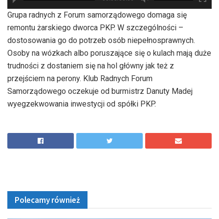
hd2880
hd2160
hd2160
hd1440
highres
hd1080
hd720
large
medium
small
tiny
Grupa radnych z Forum samorządowego domaga się
remontu żarskiego dworca PKP. W szczególności –
dostosowania go do potrzeb osób niepełnosprawnych.
Osoby na wózkach albo poruszające się o kulach mają duże
trudności z dostaniem się na hol główny jak też z
przejściem na perony. Klub Radnych Forum
Samorządowego oczekuje od burmistrz Danuty Madej
wyegzekwowania inwestycji od spółki PKP.
Polecamy również