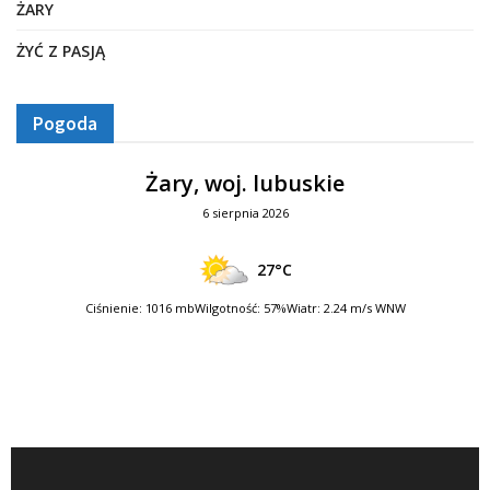
ŻARY
ŻYĆ Z PASJĄ
Pogoda
Żary, woj. lubuskie
6 sierpnia 2026
27°C
Ciśnienie: 1016 mb
Wilgotność: 57%
Wiatr: 2.24 m/s WNW