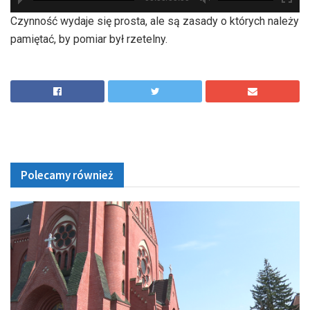
hd2880
hd2160
hd2160
hd1440
highres
hd1080
hd720
large
medium
small
tiny
Czynność wydaje się prosta, ale są zasady o których należy
pamiętać, by pomiar był rzetelny.
Polecamy również