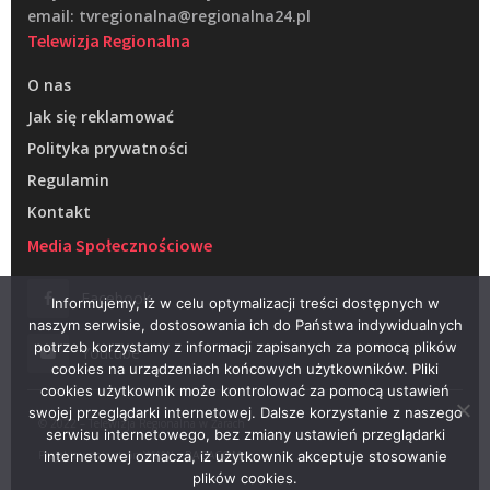
email: tvregionalna@regionalna24.pl
Telewizja Regionalna
O nas
Jak się reklamować
Polityka prywatności
Regulamin
Kontakt
Media Społecznościowe
Facebook
Informujemy, iż w celu optymalizacji treści dostępnych w
naszym serwisie, dostosowania ich do Państwa indywidualnych
potrzeb korzystamy z informacji zapisanych za pomocą plików
Youtube
cookies na urządzeniach końcowych użytkowników. Pliki
cookies użytkownik może kontrolować za pomocą ustawień
swojej przeglądarki internetowej. Dalsze korzystanie z naszego
© 2022 – Telewizja Regionalna w Żarach
serwisu internetowego, bez zmiany ustawień przeglądarki
Projektowanie stron WWW –
RAGACOM
internetowej oznacza, iż użytkownik akceptuje stosowanie
plików cookies.