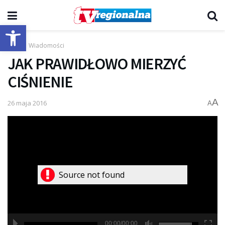
Otwórz pasek narzędzi
Start
Wiadomości
JAK PRAWIDŁOWO MIERZYĆ
CIŚNIENIE
A
26 maja 2016
A
Source not found
00:00/00:00