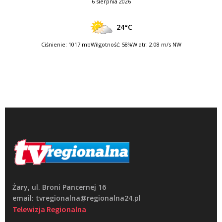
6 sierpnia 2026
24°C
Ciśnienie: 1017 mb
Wilgotność: 58%
Wiatr: 2.08 m/s NW
Żary, ul. Broni Pancernej 16
email: tvregionalna@regionalna24.pl
Telewizja Regionalna