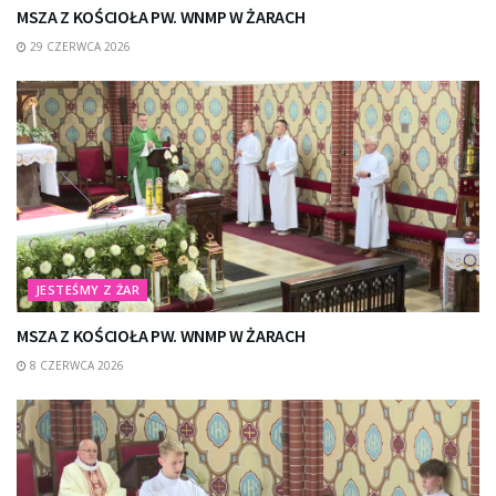
MSZA Z KOŚCIOŁA PW. WNMP W ŻARACH
29 CZERWCA 2026
JESTEŚMY Z ŻAR
MSZA Z KOŚCIOŁA PW. WNMP W ŻARACH
8 CZERWCA 2026