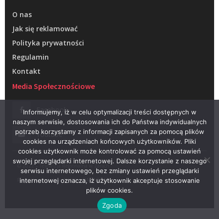
O nas
Jak się reklamować
Polityka prywatności
Regulamin
Kontakt
Media Społecznościowe
Facebook
Informujemy, iż w celu optymalizacji treści dostępnych w
naszym serwisie, dostosowania ich do Państwa indywidualnych
potrzeb korzystamy z informacji zapisanych za pomocą plików
Youtube
cookies na urządzeniach końcowych użytkowników. Pliki
cookies użytkownik może kontrolować za pomocą ustawień
swojej przeglądarki internetowej. Dalsze korzystanie z naszego
© 2022 – Telewizja Regionalna w Żarach
serwisu internetowego, bez zmiany ustawień przeglądarki
Projektowanie stron WWW –
RAGACOM
internetowej oznacza, iż użytkownik akceptuje stosowanie
plików cookies.
Zgoda