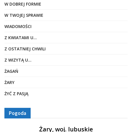
W DOBREJ FORMIE
W TWOJEJ SPRAWIE
WIADOMOŚCI
Z KWIATAMI U…
Z OSTATNIEJ CHWILI
Z WIZYTĄ U…
ŻAGAŃ
ŻARY
ŻYĆ Z PASJĄ
Pogoda
Żary, woj. lubuskie