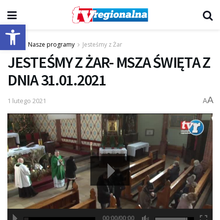
Otwórz pasek narzędzi
Start
Nasze programy
Jesteśmy z Żar
JESTEŚMY Z ŻAR- MSZA ŚWIĘTA Z
DNIA 31.01.2021
A
1 lutego 2021
A
00:00/00:00