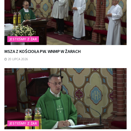
JESTEŚMY Z ŻAR
MSZA Z KOŚCIOŁA PW. WNMP W ŻARACH
20 LIPCA 2026
JESTEŚMY Z ŻAR