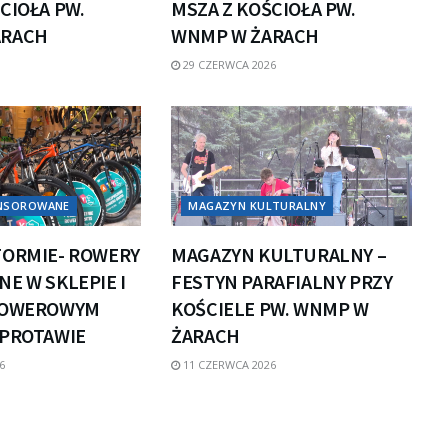
CIOŁA PW.
MSZA Z KOŚCIOŁA PW.
ARACH
WNMP W ŻARACH
29 CZERWCA 2026
ONSOROWANE
MAGAZYN KULTURALNY
FORMIE- ROWERY
MAGAZYN KULTURALNY –
E W SKLEPIE I
FESTYN PARAFIALNY PRZY
ROWEROWYM
KOŚCIELE PW. WNMP W
ZPROTAWIE
ŻARACH
6
11 CZERWCA 2026