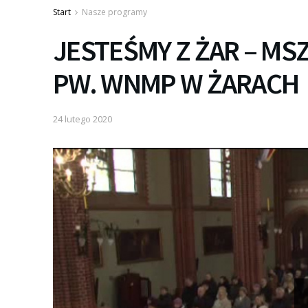
Start
Nasze programy
JESTEŚMY Z ŻAR – MS
PW. WNMP W ŻARACH
24 lutego 2020