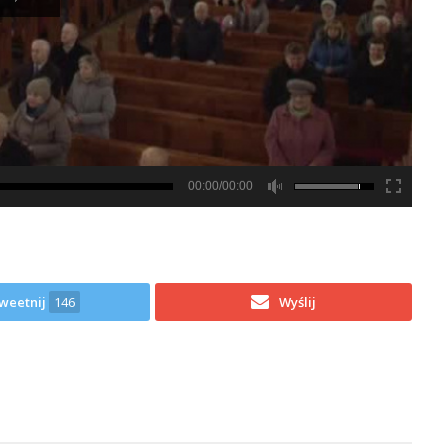
00:00/00:00
weetnij
146
Wyślij