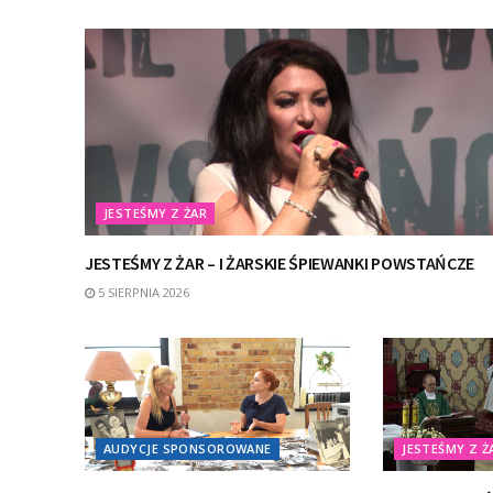
JESTEŚMY Z ŻAR
JESTEŚMY Z ŻAR – I ŻARSKIE ŚPIEWANKI POWSTAŃCZE
5 SIERPNIA 2026
AUDYCJE SPONSOROWANE
JESTEŚMY Z Ż