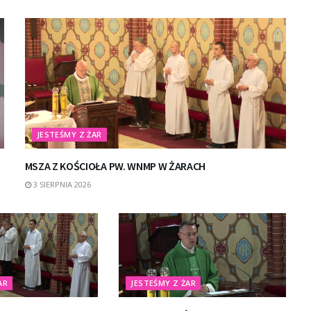
JESTEŚMY Z ŻAR
MSZA Z KOŚCIOŁA PW. WNMP W ŻARACH
3 SIERPNIA 2026
AR
JESTEŚMY Z ŻAR