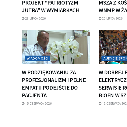
PROJEKT “PATRIOTYZM
MSZA Z KOŚ
JUTRA” W WYMIARKACH
WNMP W Ż
28 LIPCA 2026
20 LIPCA 2026
WIADOMOŚCI
AUDYCJE SP
W PODZIĘKOWANIU ZA
W DOBREJ 
PROFESJONALIZM I PEŁNE
ELEKTRYCZN
EMPATII PODEJŚCIE DO
SERWISIE 
PACJENTA
BIOEN W S
15 CZERWCA 2026
12 CZERWCA 202