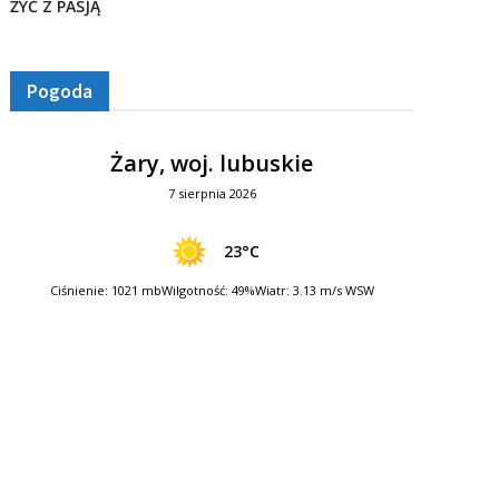
ŻYĆ Z PASJĄ
Pogoda
Żary, woj. lubuskie
7 sierpnia 2026
23°C
Ciśnienie: 1021 mb
Wilgotność: 49%
Wiatr: 3.13 m/s WSW