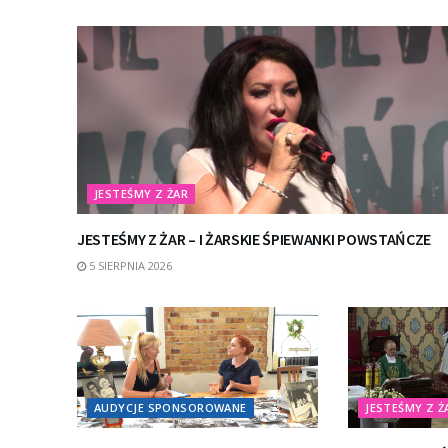
JESTEŚMY Z ŻAR
JESTEŚMY Z ŻAR – I ŻARSKIE ŚPIEWANKI POWSTAŃCZE
5 SIERPNIA 2026
AUDYCJE SPONSOROWANE
JESTEŚMY Z Ż