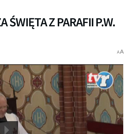
 ŚWIĘTA Z PARAFII P.W.
A
A