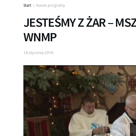
Start
Nasze programy
JESTEŚMY Z ŻAR – MSZA
WNMP
14 stycznia 2019