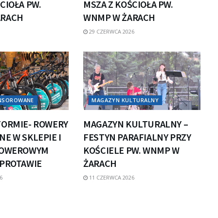
CIOŁA PW.
MSZA Z KOŚCIOŁA PW.
ARACH
WNMP W ŻARACH
29 CZERWCA 2026
ONSOROWANE
MAGAZYN KULTURALNY
FORMIE- ROWERY
MAGAZYN KULTURALNY –
E W SKLEPIE I
FESTYN PARAFIALNY PRZY
ROWEROWYM
KOŚCIELE PW. WNMP W
ZPROTAWIE
ŻARACH
6
11 CZERWCA 2026