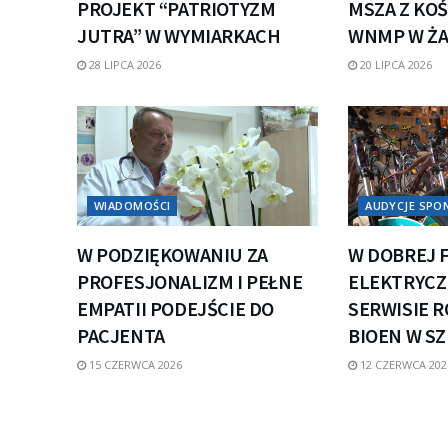
PROJEKT “PATRIOTYZM
MSZA Z KOŚ
JUTRA” W WYMIARKACH
WNMP W Ż
28 LIPCA 2026
20 LIPCA 2026
WIADOMOŚCI
AUDYCJE SP
W PODZIĘKOWANIU ZA
W DOBREJ 
PROFESJONALIZM I PEŁNE
ELEKTRYCZN
EMPATII PODEJŚCIE DO
SERWISIE 
PACJENTA
BIOEN W S
15 CZERWCA 2026
12 CZERWCA 202