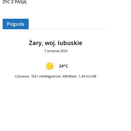
ŻYĆ Z PASJĄ
Pogoda
Żary, woj. lubuskie
7 sierpnia 2026
24°C
Ciśnienie: 1021 mb
Wilgotność: 45%
Wiatr: 1.34 m/s NE