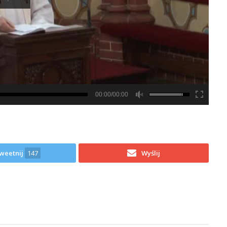
00:00/00:00
weetnij
147
Wyślij