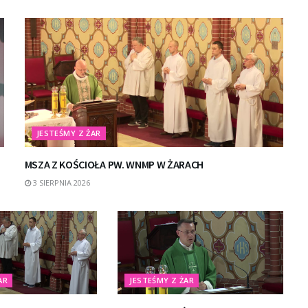
JESTEŚMY Z ŻAR
MSZA Z KOŚCIOŁA PW. WNMP W ŻARACH
3 SIERPNIA 2026
AR
JESTEŚMY Z ŻAR