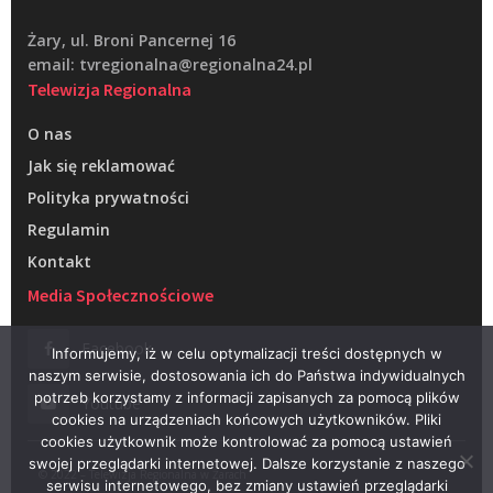
Żary, ul. Broni Pancernej 16
email: tvregionalna@regionalna24.pl
Telewizja Regionalna
O nas
Jak się reklamować
Polityka prywatności
Regulamin
Kontakt
Media Społecznościowe
Facebook
Informujemy, iż w celu optymalizacji treści dostępnych w
naszym serwisie, dostosowania ich do Państwa indywidualnych
potrzeb korzystamy z informacji zapisanych za pomocą plików
Youtube
cookies na urządzeniach końcowych użytkowników. Pliki
cookies użytkownik może kontrolować za pomocą ustawień
swojej przeglądarki internetowej. Dalsze korzystanie z naszego
© 2022 – Telewizja Regionalna w Żarach
serwisu internetowego, bez zmiany ustawień przeglądarki