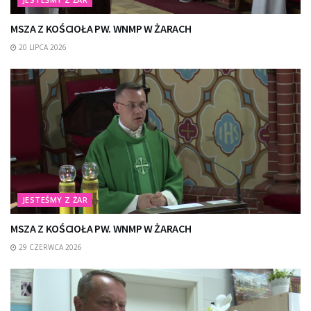
MSZA Z KOŚCIOŁA PW. WNMP W ŻARACH
20 LIPCA 2026
JESTEŚMY Z ŻAR
MSZA Z KOŚCIOŁA PW. WNMP W ŻARACH
29 CZERWCA 2026