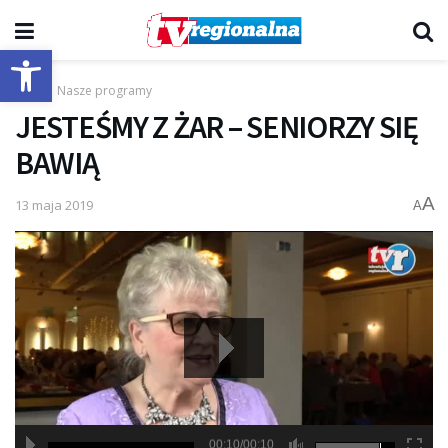
Otwórz pasek narzędzi
Start
Nasze programy
JESTEŚMY Z ŻAR – SENIORZY SIĘ
BAWIĄ
A
13 maja 2019
A
00:10/00:10