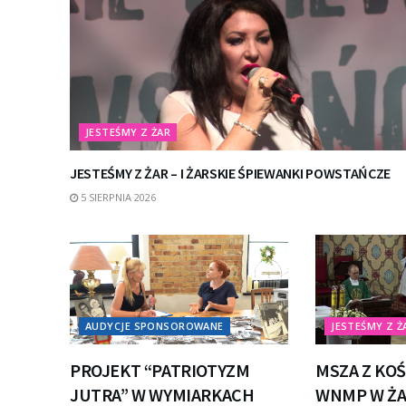
JESTEŚMY Z ŻAR
JESTEŚMY Z ŻAR – I ŻARSKIE ŚPIEWANKI POWSTAŃCZE
5 SIERPNIA 2026
AUDYCJE SPONSOROWANE
JESTEŚMY Z Ż
PROJEKT “PATRIOTYZM
MSZA Z KOŚ
JUTRA” W WYMIARKACH
WNMP W Ż