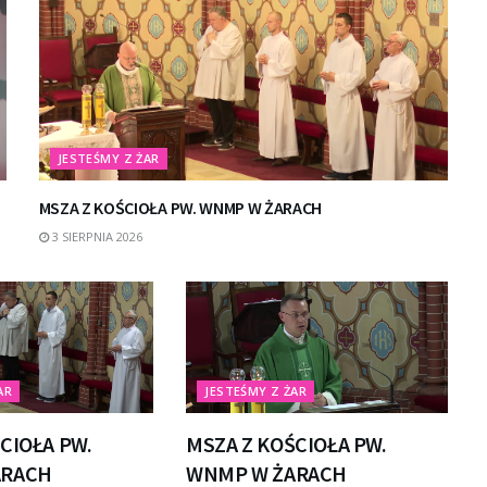
JESTEŚMY Z ŻAR
MSZA Z KOŚCIOŁA PW. WNMP W ŻARACH
3 SIERPNIA 2026
AR
JESTEŚMY Z ŻAR
CIOŁA PW.
MSZA Z KOŚCIOŁA PW.
ARACH
WNMP W ŻARACH