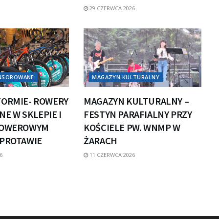
29 CZERWCA 2026
ONSOROWANE
MAGAZYN KULTURALNY
FORMIE- ROWERY
MAGAZYN KULTURALNY –
E W SKLEPIE I
FESTYN PARAFIALNY PRZY
ROWEROWYM
KOŚCIELE PW. WNMP W
ZPROTAWIE
ŻARACH
6
11 CZERWCA 2026