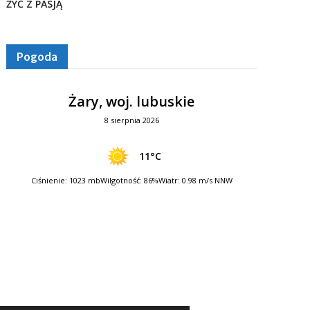
ŻYĆ Z PASJĄ
Pogoda
Żary, woj. lubuskie
8 sierpnia 2026
11°C
Ciśnienie: 1023 mb
Wilgotność: 86%
Wiatr: 0.98 m/s NNW