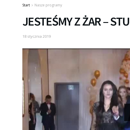
Start
Nasze programy
JESTEŚMY Z ŻAR – S
18 stycznia 2019