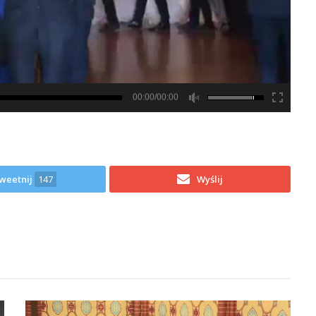
00:00/00:00
weetnij
147
Wyślij