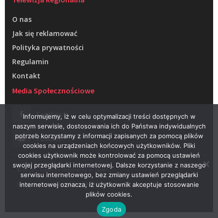
O nas
Jak się reklamować
Polityka prywatności
Regulamin
Kontakt
Media Społecznościowe
Facebook
Informujemy, iż w celu optymalizacji treści dostępnych w
naszym serwisie, dostosowania ich do Państwa indywidualnych
potrzeb korzystamy z informacji zapisanych za pomocą plików
Youtube
cookies na urządzeniach końcowych użytkowników. Pliki
cookies użytkownik może kontrolować za pomocą ustawień
swojej przeglądarki internetowej. Dalsze korzystanie z naszego
© 2022 – Telewizja Regionalna w Żarach
serwisu internetowego, bez zmiany ustawień przeglądarki
Projektowanie stron WWW –
RAGACOM
internetowej oznacza, iż użytkownik akceptuje stosowanie
plików cookies.
Zgoda