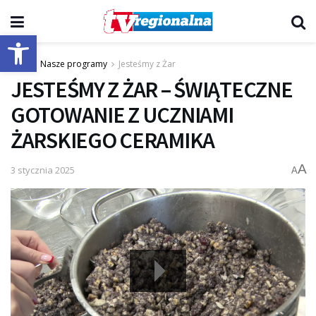
Otwórz pasek narzędzi
Start
Nasze programy
Jesteśmy z Żar
JESTEŚMY Z ŻAR – ŚWIĄTECZNE
GOTOWANIE Z UCZNIAMI
ŻARSKIEGO CERAMIKA
A
3 stycznia 2025
A