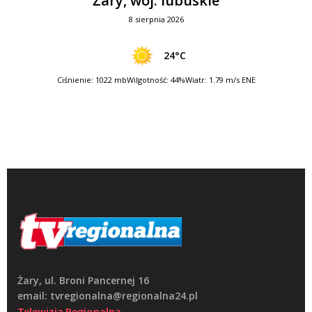
Żary, woj. lubuskie
8 sierpnia 2026
24°C
Ciśnienie: 1022 mb
Wilgotność: 44%
Wiatr: 1.79 m/s ENE
Żary, ul. Broni Pancernej 16
email: tvregionalna@regionalna24.pl
Telewizja Regionalna