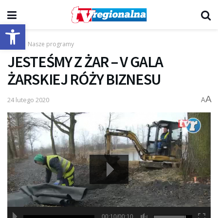
Otwórz pasek narzędzi
Start
Nasze programy
JESTEŚMY Z ŻAR – V GALA
ŻARSKIEJ RÓŻY BIZNESU
A
24 lutego 2020
A
00:10/00:10