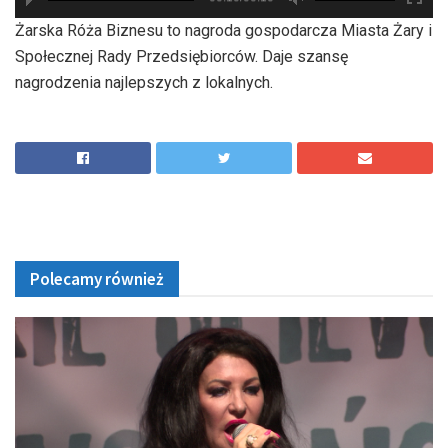
hd2880
hd2160
hd2160
hd1440
highres
hd1080
hd720
large
medium
small
tiny
Żarska Róża Biznesu to nagroda gospodarcza Miasta Żary i
Społecznej Rady Przedsiębiorców. Daje szansę
nagrodzenia najlepszych z lokalnych.
Polecamy również