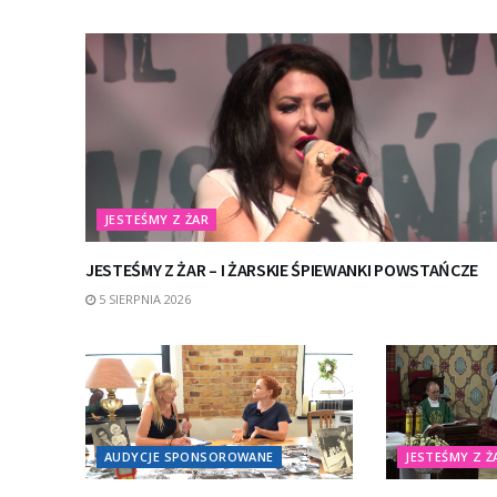
JESTEŚMY Z ŻAR
JESTEŚMY Z ŻAR – I ŻARSKIE ŚPIEWANKI POWSTAŃCZE
5 SIERPNIA 2026
AUDYCJE SPONSOROWANE
JESTEŚMY Z Ż