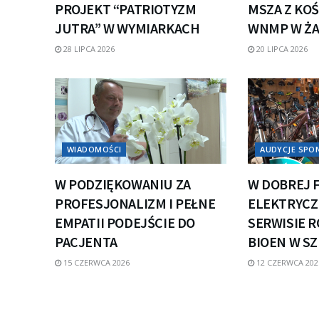
PROJEKT “PATRIOTYZM
MSZA Z KOŚ
JUTRA” W WYMIARKACH
WNMP W Ż
28 LIPCA 2026
20 LIPCA 2026
WIADOMOŚCI
AUDYCJE SP
W PODZIĘKOWANIU ZA
W DOBREJ 
PROFESJONALIZM I PEŁNE
ELEKTRYCZN
EMPATII PODEJŚCIE DO
SERWISIE 
PACJENTA
BIOEN W S
15 CZERWCA 2026
12 CZERWCA 202