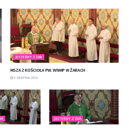
JESTEŚMY Z ŻAR
MSZA Z KOŚCIOŁA PW. WNMP W ŻARACH
3 SIERPNIA 2026
AR
JESTEŚMY Z ŻAR