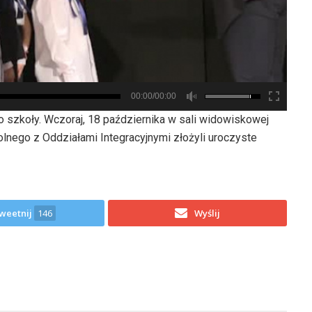
00:00/00:00
do szkoły. Wczoraj, 18 października w sali widowiskowej
nego z Oddziałami Integracyjnymi złożyli uroczyste
weetnij
146
Wyślij