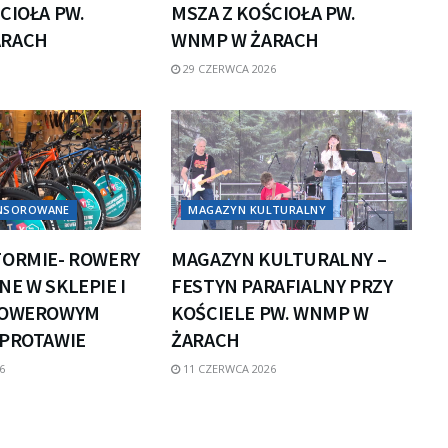
CIOŁA PW.
MSZA Z KOŚCIOŁA PW.
ARACH
WNMP W ŻARACH
29 CZERWCA 2026
ONSOROWANE
MAGAZYN KULTURALNY
FORMIE- ROWERY
MAGAZYN KULTURALNY –
E W SKLEPIE I
FESTYN PARAFIALNY PRZY
ROWEROWYM
KOŚCIELE PW. WNMP W
ZPROTAWIE
ŻARACH
6
11 CZERWCA 2026