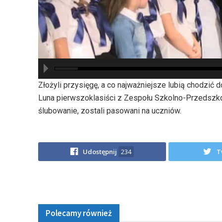
hd2880
hd2160
hd2160
hd1440
highres
hd1080
hd720
large
medium
small
tiny
Złożyli przysięgę, a co najważniejsze lubią chodzić 
Luna pierwszoklasiści z Zespołu Szkolno-Przedszkol
ślubowanie, zostali pasowani na uczniów.
Udostępnij
234
T
Polecamy również