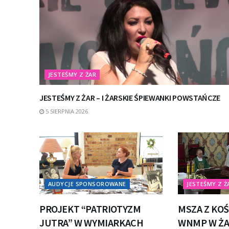
JESTEŚMY Z ŻAR
JESTEŚMY Z ŻAR – I ŻARSKIE ŚPIEWANKI POWSTAŃCZE
5 SIERPNIA 2026
AUDYCJE SPONSOROWANE
JESTEŚMY Z Ż
PROJEKT “PATRIOTYZM
MSZA Z KOŚ
JUTRA” W WYMIARKACH
WNMP W Ż