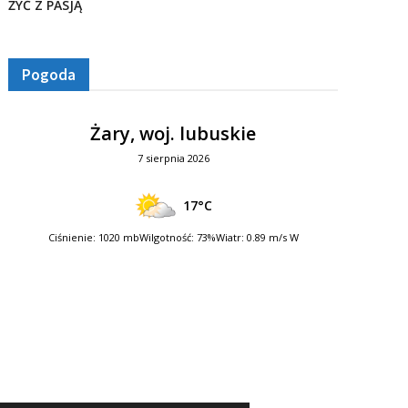
ŻYĆ Z PASJĄ
Pogoda
Żary, woj. lubuskie
7 sierpnia 2026
17°C
Ciśnienie: 1020 mb
Wilgotność: 73%
Wiatr: 0.89 m/s W