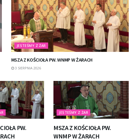
JESTEŚMY Z ŻAR
MSZA Z KOŚCIOŁA PW. WNMP W ŻARACH
3 SIERPNIA 2026
AR
JESTEŚMY Z ŻAR
CIOŁA PW.
MSZA Z KOŚCIOŁA PW.
ARACH
WNMP W ŻARACH