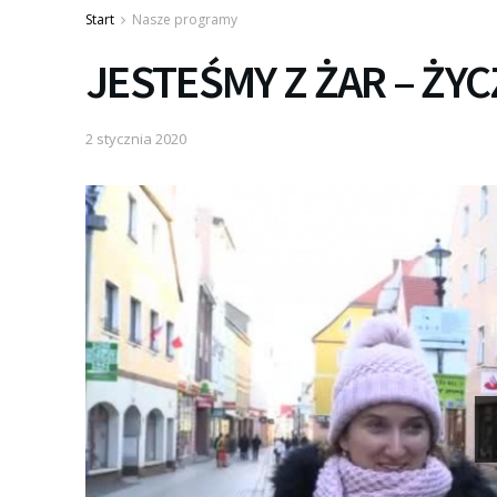
Start
Nasze programy
JESTEŚMY Z ŻAR – Ż
2 stycznia 2020