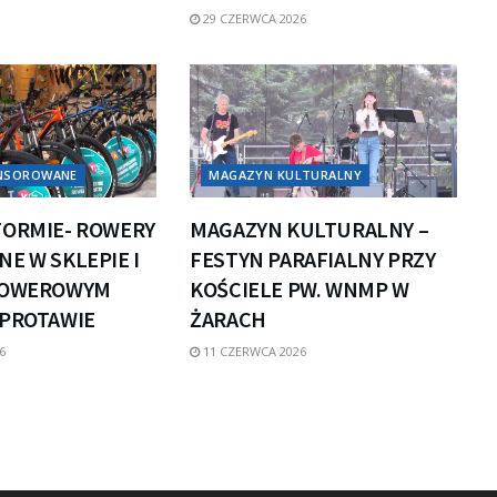
29 CZERWCA 2026
ONSOROWANE
MAGAZYN KULTURALNY
FORMIE- ROWERY
MAGAZYN KULTURALNY –
E W SKLEPIE I
FESTYN PARAFIALNY PRZY
ROWEROWYM
KOŚCIELE PW. WNMP W
ZPROTAWIE
ŻARACH
6
11 CZERWCA 2026