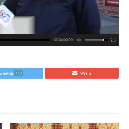
00:00/00:00
weetnij
147
Wyślij