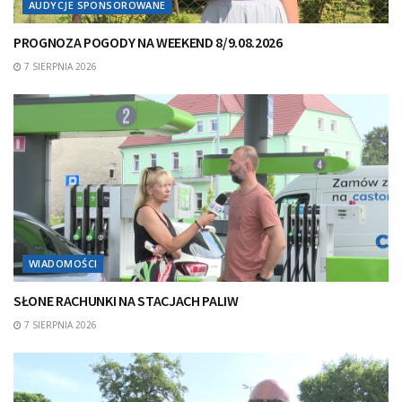
AUDYCJE SPONSOROWANE
PROGNOZA POGODY NA WEEKEND 8/9.08.2026
7 SIERPNIA 2026
WIADOMOŚCI
SŁONE RACHUNKI NA STACJACH PALIW
7 SIERPNIA 2026