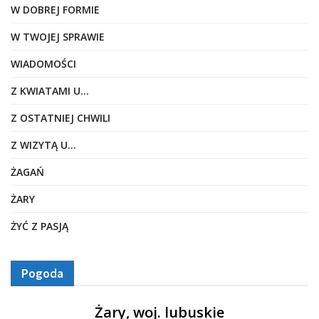
W DOBREJ FORMIE
W TWOJEJ SPRAWIE
WIADOMOŚCI
Z KWIATAMI U…
Z OSTATNIEJ CHWILI
Z WIZYTĄ U…
ŻAGAŃ
ŻARY
ŻYĆ Z PASJĄ
Pogoda
Żary, woj. lubuskie