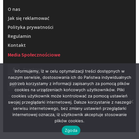
O nas
Jak się reklamować
Polityka prywatności
Regulamin
Kontakt
Media Społecznościowe
Facebook
Informujemy, iż w celu optymalizacji treści dostępnych w
naszym serwisie, dostosowania ich do Państwa indywidualnych
potrzeb korzystamy z informacji zapisanych za pomocą plików
Youtube
cookies na urządzeniach końcowych użytkowników. Pliki
cookies użytkownik może kontrolować za pomocą ustawień
swojej przeglądarki internetowej. Dalsze korzystanie z naszego
© 2022 – Telewizja Regionalna w Żarach
serwisu internetowego, bez zmiany ustawień przeglądarki
Projektowanie stron WWW –
RAGACOM
internetowej oznacza, iż użytkownik akceptuje stosowanie
plików cookies.
Zgoda