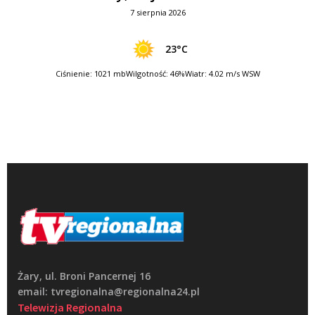
7 sierpnia 2026
23°C
Ciśnienie: 1021 mb
Wilgotność: 46%
Wiatr: 4.02 m/s WSW
Żary, ul. Broni Pancernej 16
email: tvregionalna@regionalna24.pl
Telewizja Regionalna