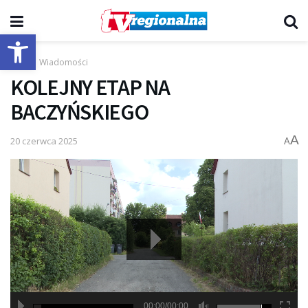
Otwórz pasek narzędzi
Start
Wiadomości
KOLEJNY ETAP NA
BACZYŃSKIEGO
A
20 czerwca 2025
A
00:00/00:00