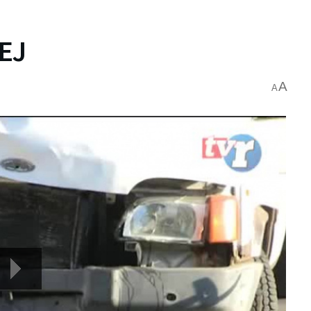
EJ
A
A