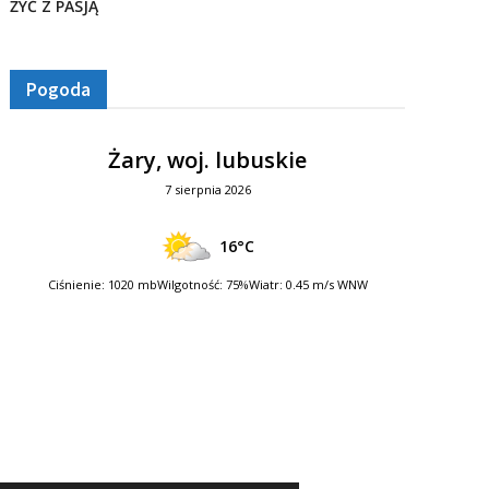
ŻYĆ Z PASJĄ
Pogoda
Żary, woj. lubuskie
7 sierpnia 2026
16°C
Ciśnienie: 1020 mb
Wilgotność: 75%
Wiatr: 0.45 m/s WNW