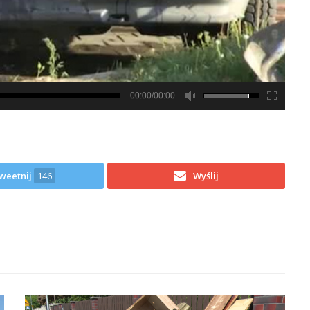
00:00/00:00
weetnij
146
Wyślij