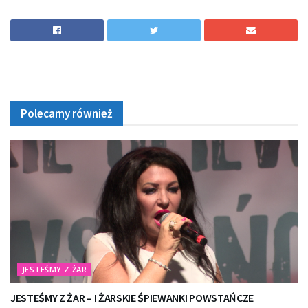
Polecamy również
JESTEŚMY Z ŻAR
JESTEŚMY Z ŻAR – I ŻARSKIE ŚPIEWANKI POWSTAŃCZE