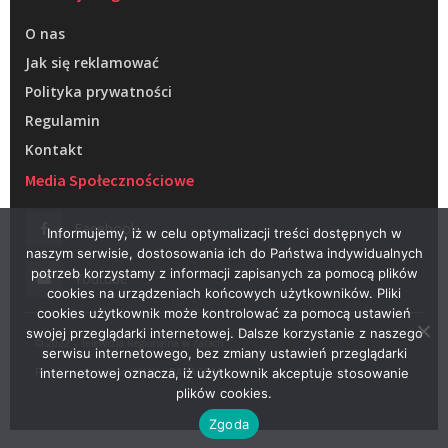
O nas
Jak się reklamować
Polityka prywatności
Regulamin
Kontakt
Media Społecznościowe
Facebook
Informujemy, iż w celu optymalizacji treści dostępnych w
naszym serwisie, dostosowania ich do Państwa indywidualnych
potrzeb korzystamy z informacji zapisanych za pomocą plików
Youtube
cookies na urządzeniach końcowych użytkowników. Pliki
cookies użytkownik może kontrolować za pomocą ustawień
swojej przeglądarki internetowej. Dalsze korzystanie z naszego
© 2022 – Telewizja Regionalna w Żarach
serwisu internetowego, bez zmiany ustawień przeglądarki
Projektowanie stron WWW –
RAGACOM
internetowej oznacza, iż użytkownik akceptuje stosowanie
plików cookies.
Zgoda