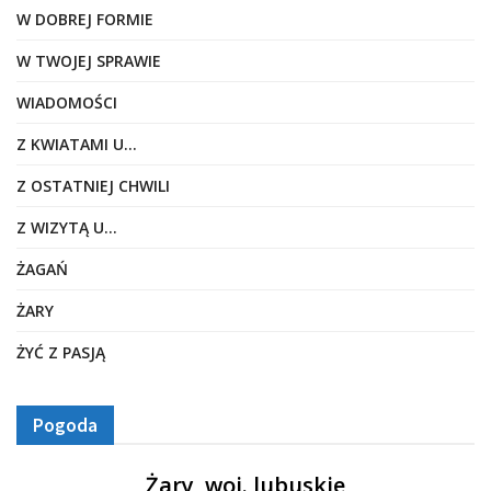
W DOBREJ FORMIE
W TWOJEJ SPRAWIE
WIADOMOŚCI
Z KWIATAMI U…
Z OSTATNIEJ CHWILI
Z WIZYTĄ U…
ŻAGAŃ
ŻARY
ŻYĆ Z PASJĄ
Pogoda
Żary, woj. lubuskie