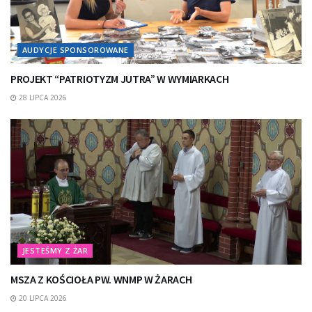
AUDYCJE SPONSOROWANE
PROJEKT “PATRIOTYZM JUTRA” W WYMIARKACH
28 LIPCA 2026
JESTEŚMY Z ŻAR
MSZA Z KOŚCIOŁA PW. WNMP W ŻARACH
20 LIPCA 2026