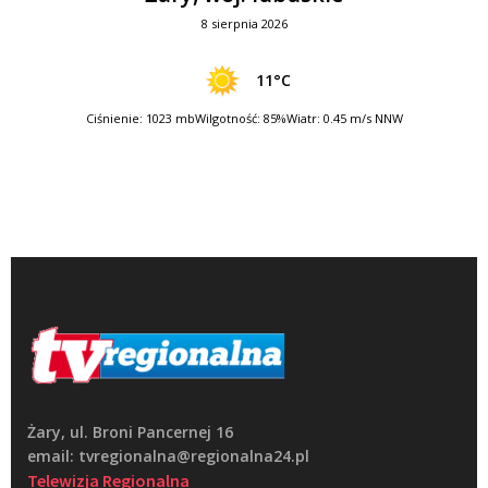
8 sierpnia 2026
11°C
Ciśnienie: 1023 mb
Wilgotność: 85%
Wiatr: 0.45 m/s NNW
Żary, ul. Broni Pancernej 16
email: tvregionalna@regionalna24.pl
Telewizja Regionalna