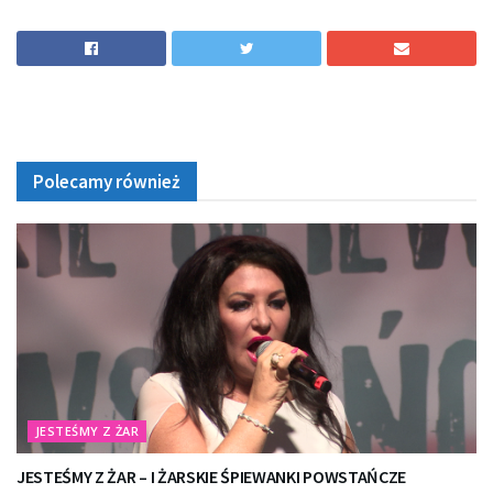
Polecamy również
JESTEŚMY Z ŻAR
JESTEŚMY Z ŻAR – I ŻARSKIE ŚPIEWANKI POWSTAŃCZE