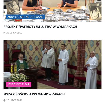
AUDYCJE SPONSOROWANE
PROJEKT “PATRIOTYZM JUTRA” W WYMIARKACH
28 LIPCA 2026
JESTEŚMY Z ŻAR
MSZA Z KOŚCIOŁA PW. WNMP W ŻARACH
20 LIPCA 2026