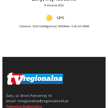
8 sierpnia 2026
12°C
Ciśnienie: 1024 mb
Wilgotność: 83%
Wiatr: 0.45 m/s NNW
Żary, ul. Broni Pancernej 16
email: tvregionalna@regionalna24.pl
Telewizja Regionalna