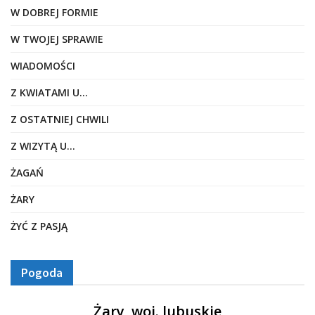
W DOBREJ FORMIE
W TWOJEJ SPRAWIE
WIADOMOŚCI
Z KWIATAMI U…
Z OSTATNIEJ CHWILI
Z WIZYTĄ U…
ŻAGAŃ
ŻARY
ŻYĆ Z PASJĄ
Pogoda
Żary, woj. lubuskie