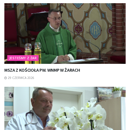
JESTEŚMY Z ŻAR
MSZA Z KOŚCIOŁA PW. WNMP W ŻARACH
29 CZERWCA 2026