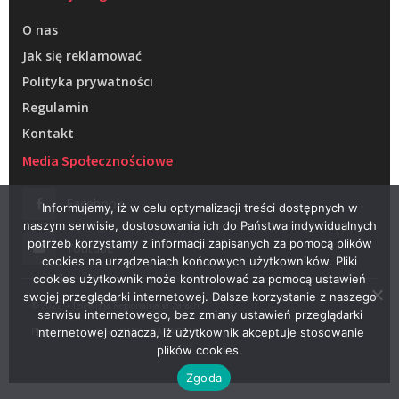
O nas
Jak się reklamować
Polityka prywatności
Regulamin
Kontakt
Media Społecznościowe
Facebook
Informujemy, iż w celu optymalizacji treści dostępnych w
naszym serwisie, dostosowania ich do Państwa indywidualnych
potrzeb korzystamy z informacji zapisanych za pomocą plików
Youtube
cookies na urządzeniach końcowych użytkowników. Pliki
cookies użytkownik może kontrolować za pomocą ustawień
swojej przeglądarki internetowej. Dalsze korzystanie z naszego
© 2022 – Telewizja Regionalna w Żarach
serwisu internetowego, bez zmiany ustawień przeglądarki
Projektowanie stron WWW –
RAGACOM
internetowej oznacza, iż użytkownik akceptuje stosowanie
plików cookies.
Zgoda