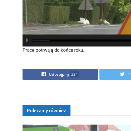
hd2880
hd2160
hd2160
hd1440
highres
hd1080
hd720
large
medium
small
tiny
Prace potrwają do końca roku.
Udostępnij
234
T
Polecamy również