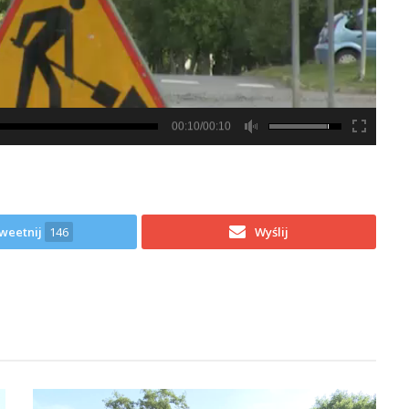
00:10/00:10
weetnij
146
Wyślij