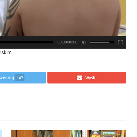
00:00/00:00
rskim.
weetnij
147
Wyślij