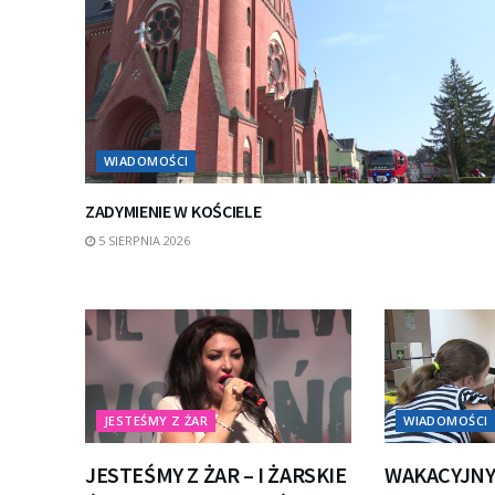
WIADOMOŚCI
ZADYMIENIE W KOŚCIELE
5 SIERPNIA 2026
JESTEŚMY Z ŻAR
WIADOMOŚCI
JESTEŚMY Z ŻAR – I ŻARSKIE
WAKACYJNY