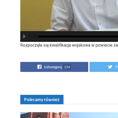
hd2880
hd2160
hd2160
hd1440
highres
hd1080
hd720
large
medium
small
tiny
Rozpoczęła się kwalifikacja wojskowa w powiecie ża
Udostępnij
234
T
Polecamy również