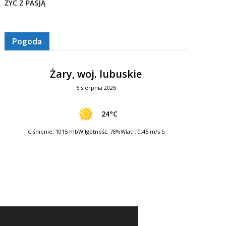
ŻYĆ Z PASJĄ
Pogoda
Żary, woj. lubuskie
6 sierpnia 2026
24°C
Ciśnienie: 1015 mb
Wilgotność: 78%
Wiatr: 0.45 m/s S