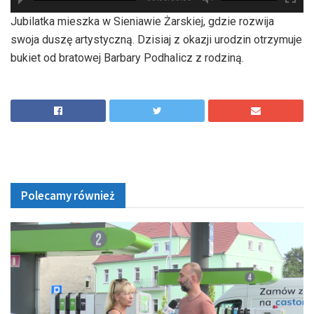
hd2880
hd2160
hd2160
hd1440
highres
hd1080
hd720
large
medium
small
tiny
Jubilatka mieszka w Sieniawie Żarskiej, gdzie rozwija
swoja duszę artystyczną. Dzisiaj z okazji urodzin otrzymuje
bukiet od bratowej Barbary Podhalicz z rodziną.
Polecamy również