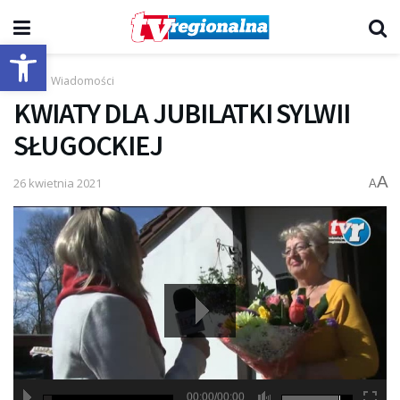
Otwórz pasek narzędzi
Start
Wiadomości
KWIATY DLA JUBILATKI SYLWII
SŁUGOCKIEJ
A
26 kwietnia 2021
A
00:00/00:00