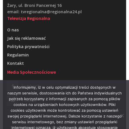
Żary, ul. Broni Pancernej 16
email: tvregionalna@regionalna24.pl
Telewizja Regionalna
O nas
Jak się reklamować
Polityka prywatności
Regulamin
Kontakt
Media Społecznościowe
Facebook
Informujemy, iż w celu optymalizacji treści dostępnych w
naszym serwisie, dostosowania ich do Państwa indywidualnych
potrzeb korzystamy z informacji zapisanych za pomocą plików
Youtube
cookies na urządzeniach końcowych użytkowników. Pliki
cookies użytkownik może kontrolować za pomocą ustawień
swojej przeglądarki internetowej. Dalsze korzystanie z naszego
© 2022 – Telewizja Regionalna w Żarach
serwisu internetowego, bez zmiany ustawień przeglądarki
Projektowanie stron WWW –
RAGACOM
internetowej oznacza, iż użytkownik akceptuje stosowanie