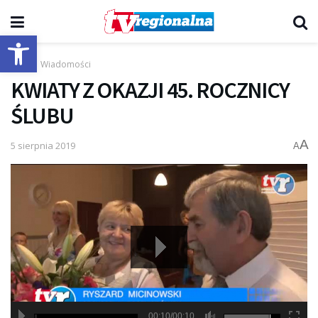
Otwórz pasek narzędzi
Start
Wiadomości
KWIATY Z OKAZJI 45. ROCZNICY
ŚLUBU
A
5 sierpnia 2019
A
00:10/00:10