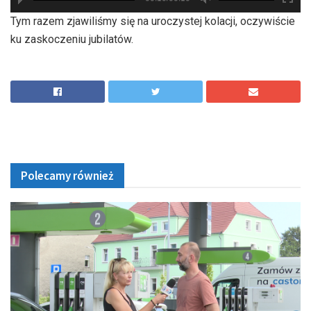
hd2880
hd2160
hd2160
hd1440
highres
hd1080
hd720
large
medium
small
tiny
Tym razem zjawiliśmy się na uroczystej kolacji, oczywiście
ku zaskoczeniu jubilatów.
Polecamy również