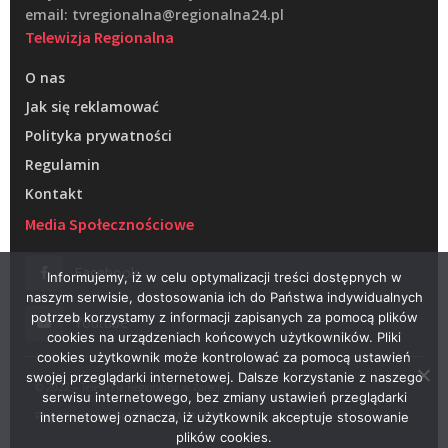
email: tvregionalna@regionalna24.pl
Telewizja Regionalna
O nas
Jak się reklamować
Polityka prywatności
Regulamin
Kontakt
Media Społecznościowe
Facebook
Informujemy, iż w celu optymalizacji treści dostępnych w
naszym serwisie, dostosowania ich do Państwa indywidualnych
potrzeb korzystamy z informacji zapisanych za pomocą plików
Youtube
cookies na urządzeniach końcowych użytkowników. Pliki
cookies użytkownik może kontrolować za pomocą ustawień
swojej przeglądarki internetowej. Dalsze korzystanie z naszego
© 2022 – Telewizja Regionalna w Żarach
serwisu internetowego, bez zmiany ustawień przeglądarki
Projektowanie stron WWW –
RAGACOM
internetowej oznacza, iż użytkownik akceptuje stosowanie
plików cookies.