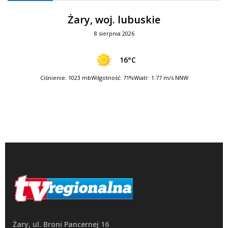
Żary, woj. lubuskie
8 sierpnia 2026
16°C
Ciśnienie: 1023 mb
Wilgotność: 71%
Wiatr: 1.77 m/s NNW
Żary, ul. Broni Pancernej 16