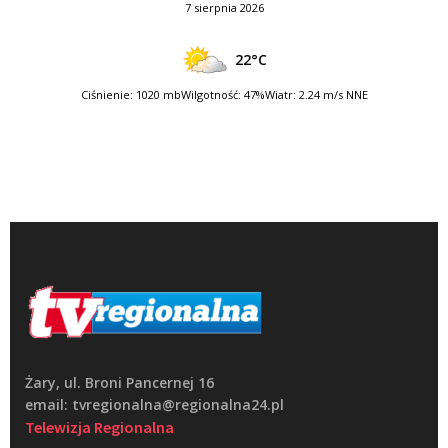
7 sierpnia 2026
22°C
Ciśnienie: 1020 mb
Wilgotność: 47%
Wiatr: 2.24 m/s NNE
Żary, ul. Broni Pancernej 16
email: tvregionalna@regionalna24.pl
Telewizja Regionalna