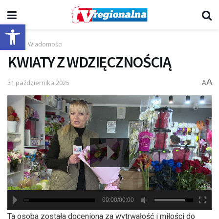
Otwórz pasek narzędzi
Start
Wiadomości
KWIATY Z WDZIĘCZNOŚCIĄ
A
31 października 2025
A
00:00/00:00
hd2880
hd2160
hd2160
hd1440
highres
hd1080
hd720
large
medium
small
tiny
Ta osoba została doceniona za wytrwałość i miłości do