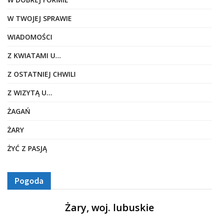
W TWOJEJ SPRAWIE
WIADOMOŚCI
Z KWIATAMI U…
Z OSTATNIEJ CHWILI
Z WIZYTĄ U…
ŻAGAŃ
ŻARY
ŻYĆ Z PASJĄ
Pogoda
Żary, woj. lubuskie