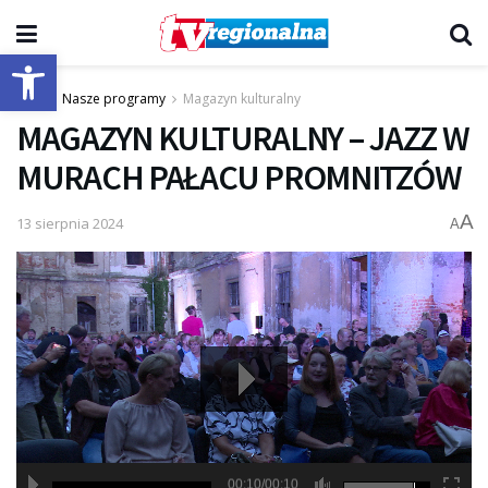
Otwórz pasek narzędzi
Start
Nasze programy
Magazyn kulturalny
MAGAZYN KULTURALNY – JAZZ W
MURACH PAŁACU PROMNITZÓW
A
13 sierpnia 2024
A
00:10/00:10