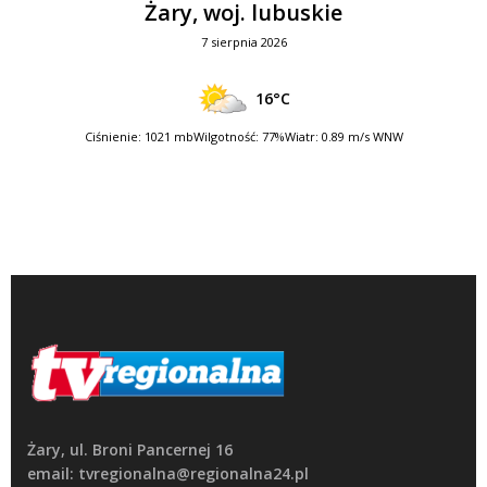
Żary, woj. lubuskie
7 sierpnia 2026
16°C
Ciśnienie: 1021 mb
Wilgotność: 77%
Wiatr: 0.89 m/s WNW
Żary, ul. Broni Pancernej 16
email: tvregionalna@regionalna24.pl