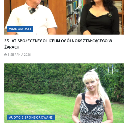
WIADOMOŚCI
35 LAT SPOŁECZNEGO LICEUM OGÓLNOKSZTAŁCĄCEGO W
ŻARACH
5 SIERPNIA 2026
AUDYCJE SPONSOROWANE