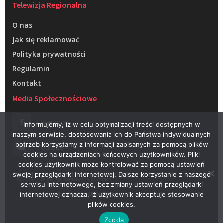
Telewizja Regionalna
O nas
Jak się reklamować
Polityka prywatności
Regulamin
Kontakt
Media Społecznościowe
Facebook
Informujemy, iż w celu optymalizacji treści dostępnych w
naszym serwisie, dostosowania ich do Państwa indywidualnych
potrzeb korzystamy z informacji zapisanych za pomocą plików
Youtube
cookies na urządzeniach końcowych użytkowników. Pliki
cookies użytkownik może kontrolować za pomocą ustawień
swojej przeglądarki internetowej. Dalsze korzystanie z naszego
© 2022 – Telewizja Regionalna w Żarach
serwisu internetowego, bez zmiany ustawień przeglądarki
Projektowanie stron WWW –
RAGACOM
internetowej oznacza, iż użytkownik akceptuje stosowanie
plików cookies.
Zgoda