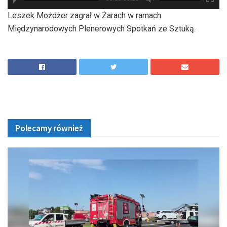
hd2880
hd2160
hd2160
hd1440
highres
hd1080
hd720
large
medium
small
tiny
Leszek Możdżer zagrał w Żarach w ramach
Międzynarodowych Plenerowych Spotkań ze Sztuką.
Polecamy również