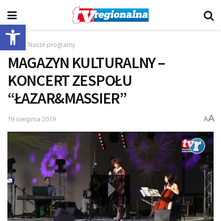
Otwórz pasek narzędzi
Start
Nasze programy
MAGAZYN KULTURALNY –
KONCERT ZESPOŁU
“ŁAZAR&MASSIER”
A
19 sierpnia 2019
A