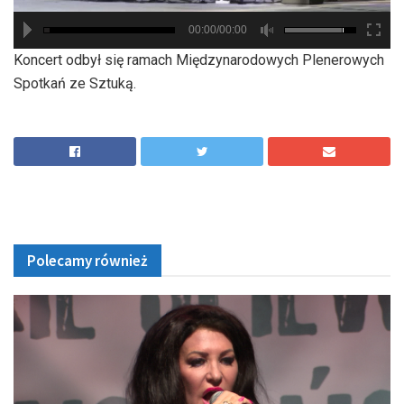
00:00/00:00
hd2880
hd2160
hd2160
hd1440
highres
hd1080
hd720
large
medium
small
tiny
Koncert odbył się ramach Międzynarodowych Plenerowych
Spotkań ze Sztuką.
Polecamy również