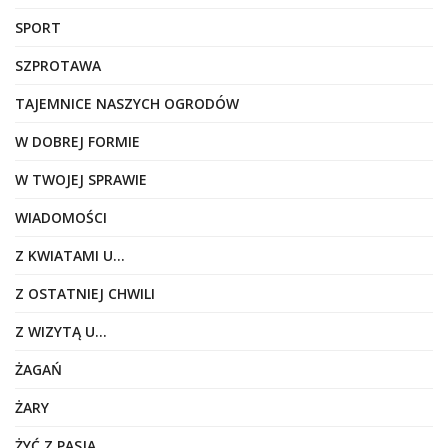
SPORT
SZPROTAWA
TAJEMNICE NASZYCH OGRODÓW
W DOBREJ FORMIE
W TWOJEJ SPRAWIE
WIADOMOŚCI
Z KWIATAMI U…
Z OSTATNIEJ CHWILI
Z WIZYTĄ U…
ŻAGAŃ
ŻARY
ŻYĆ Z PASJĄ