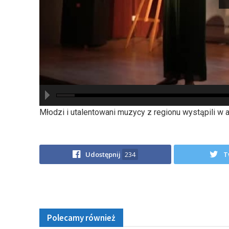
hd2880
hd2160
hd2160
hd1440
highres
hd1080
hd720
large
medium
small
tiny
Młodzi i utalentowani muzycy z regionu wystąpili w 
Udostępnij
234
T
Polecamy również