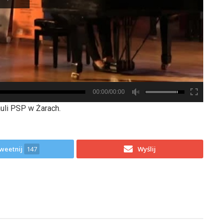
00:00/00:00
auli PSP w Żarach.
weetnij
147
Wyślij