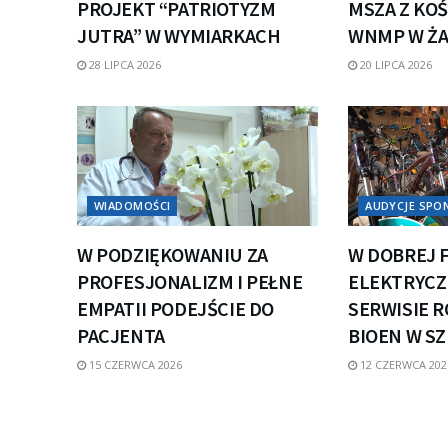
PROJEKT “PATRIOTYZM
MSZA Z KOŚ
JUTRA” W WYMIARKACH
WNMP W Ż
28 LIPCA 2026
20 LIPCA 2026
WIADOMOŚCI
AUDYCJE SP
W PODZIĘKOWANIU ZA
W DOBREJ 
PROFESJONALIZM I PEŁNE
ELEKTRYCZN
EMPATII PODEJŚCIE DO
SERWISIE 
PACJENTA
BIOEN W S
15 CZERWCA 2026
12 CZERWCA 202