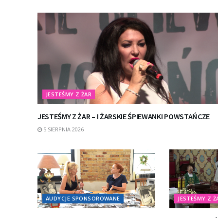
JESTEŚMY Z ŻAR
JESTEŚMY Z ŻAR – I ŻARSKIE ŚPIEWANKI POWSTAŃCZE
5 SIERPNIA 2026
AUDYCJE SPONSOROWANE
JESTEŚMY Z Ż