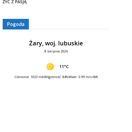
ŻYĆ Z PASJĄ
Pogoda
Żary, woj. lubuskie
8 sierpnia 2026
11°C
Ciśnienie: 1023 mb
Wilgotność: 84%
Wiatr: 0.99 m/s NW