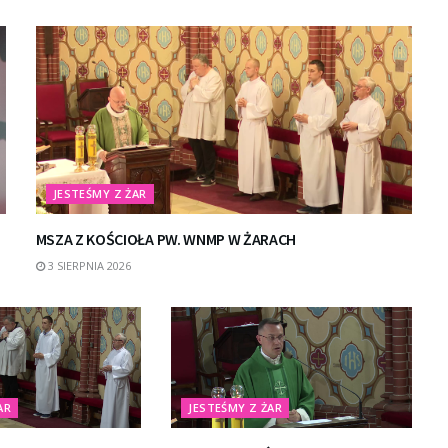
JESTEŚMY Z ŻAR
MSZA Z KOŚCIOŁA PW. WNMP W ŻARACH
3 SIERPNIA 2026
AR
JESTEŚMY Z ŻAR