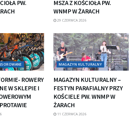
CIOŁA PW.
MSZA Z KOŚCIOŁA PW.
ARACH
WNMP W ŻARACH
29 CZERWCA 2026
ONSOROWANE
MAGAZYN KULTURALNY
FORMIE- ROWERY
MAGAZYN KULTURALNY –
E W SKLEPIE I
FESTYN PARAFIALNY PRZY
ROWEROWYM
KOŚCIELE PW. WNMP W
ZPROTAWIE
ŻARACH
6
11 CZERWCA 2026